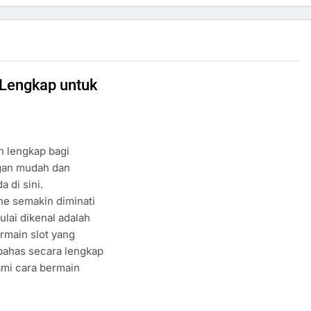
 Lengkap untuk
n lengkap bagi
gan mudah dan
a di sini.
ne semakin diminati
ulai dikenal adalah
main slot yang
bahas secara lengkap
mi cara bermain