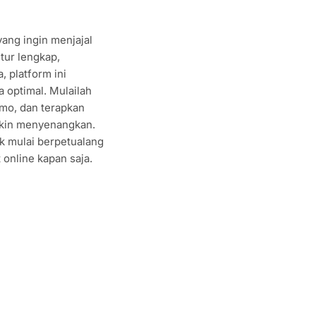
yang ingin menjajal
tur lengkap,
 platform ini
 optimal. Mulailah
mo, dan terapkan
akin menyenangkan.
k mulai berpetualang
 online kapan saja.