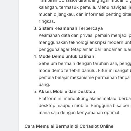
Tampilan Corlaslot dirancang agar mudah d
kalangan, termasuk pemula. Menu navigasi je
mudah dijangkau, dan informasi penting dit
ringkas.
Sistem Keamanan Terpercaya
Keamanan data dan privasi pemain menjadi pr
menggunakan teknologi enkripsi modern unt
pengguna agar tetap aman dari ancaman luar
Mode Demo untuk Latihan
Sebelum bermain dengan taruhan asli, pen
mode demo terlebih dahulu. Fitur ini sangat
pemula belajar mekanisme permainan tanpa r
uang.
Akses Mobile dan Desktop
Platform ini mendukung akses melalui berbag
desktop maupun mobile. Pengguna bisa berm
mana saja dengan kenyamanan optimal.
Cara Memulai Bermain di Corlaslot Online