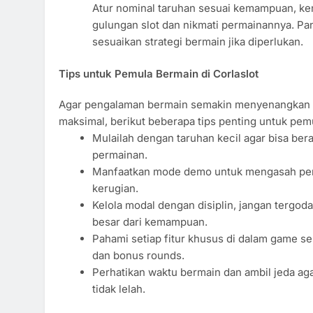
Atur nominal taruhan sesuai kemampuan, ke
gulungan slot dan nikmati permainannya. Pan
sesuaikan strategi bermain jika diperlukan.
Tips untuk Pemula Bermain di Corlaslot
Agar pengalaman bermain semakin menyenangkan 
maksimal, berikut beberapa tips penting untuk pem
Mulailah dengan taruhan kecil agar bisa ber
permainan.
Manfaatkan mode demo untuk mengasah pem
kerugian.
Kelola modal dengan disiplin, jangan tergoda
besar dari kemampuan.
Pahami setiap fitur khusus di dalam game sepe
dan bonus rounds.
Perhatikan waktu bermain dan ambil jeda aga
tidak lelah.