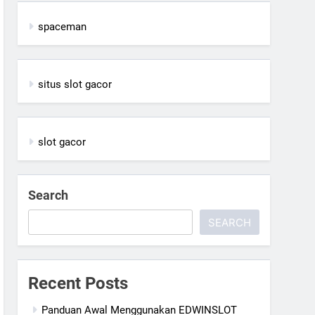
spaceman
situs slot gacor
slot gacor
Search
SEARCH
Recent Posts
Panduan Awal Menggunakan EDWINSLOT