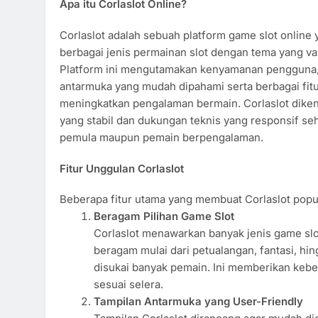
Apa itu Corlaslot Online?
Corlaslot adalah sebuah platform game slot onlin
berbagai jenis permainan slot dengan tema yang var
Platform ini mengutamakan kenyamanan pengguna
antarmuka yang mudah dipahami serta berbagai fit
meningkatkan pengalaman bermain. Corlaslot dike
yang stabil dan dukungan teknis yang responsif s
pemula maupun pemain berpengalaman.
Fitur Unggulan Corlaslot
Beberapa fitur utama yang membuat Corlaslot popule
Beragam Pilihan Game Slot
Corlaslot menawarkan banyak jenis game sl
beragam mulai dari petualangan, fantasi, hin
disukai banyak pemain. Ini memberikan keb
sesuai selera.
Tampilan Antarmuka yang User-Friendly