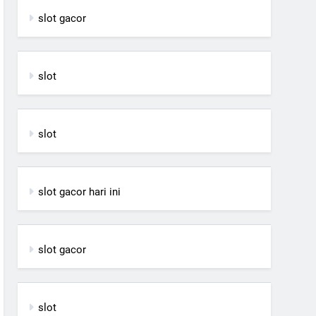
slot gacor
slot
slot
slot gacor hari ini
slot gacor
slot