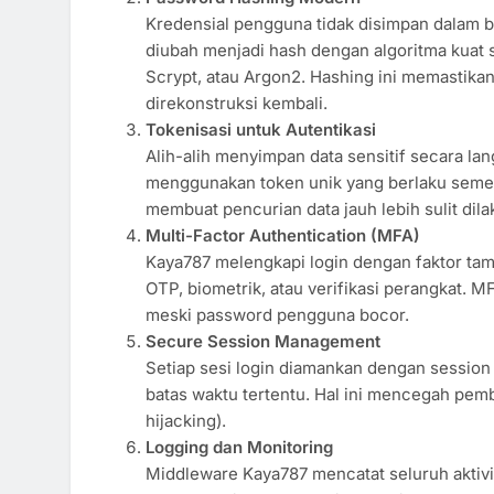
Kredensial pengguna tidak disimpan dalam b
diubah menjadi hash dengan algoritma kuat s
Scrypt, atau Argon2. Hashing ini memastikan
direkonstruksi kembali.
Tokenisasi untuk Autentikasi
Alih-alih menyimpan data sensitif secara la
menggunakan token unik yang berlaku sement
membuat pencurian data jauh lebih sulit dila
Multi-Factor Authentication (MFA)
Kaya787 melengkapi login dengan faktor ta
OTP, biometrik, atau verifikasi perangkat. M
meski password pengguna bocor.
Secure Session Management
Setiap sesi login diamankan dengan session 
batas waktu tertentu. Hal ini mencegah pemb
hijacking).
Logging dan Monitoring
Middleware Kaya787 mencatat seluruh aktivi