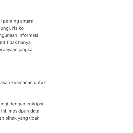
i penting antara
ungi, risiko
ahgunaan informasi
tif tidak hanya
ercayaan jangka
jakan keamanan untuk
dungi dengan enkripsi
 ini, meskipun data
leh pihak yang tidak