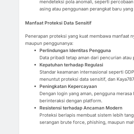
mendeteksi pola anomali, seperti percobaan l
asing atau penggunaan perangkat baru yang
Manfaat Proteksi Data Sensitif
Penerapan proteksi yang kuat membawa manfaat ny
maupun penggunanya:
Perlindungan Identitas Pengguna
Data pribadi tetap aman dari pencurian atau
Kepatuhan terhadap Regulasi
Standar keamanan internasional seperti GD
menuntut proteksi data sensitif, dan Kaya78
Peningkatan Kepercayaan
Dengan login yang aman, pengguna merasa 
berinteraksi dengan platform.
Resistensi terhadap Ancaman Modern
Proteksi berlapis membuat sistem lebih ta
serangan brute force, phishing, maupun mal