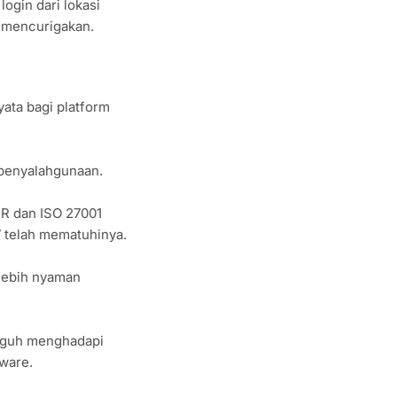
ogin dari lokasi
 mencurigakan.
ata bagi platform
 penyalahgunaan.
PR dan ISO 27001
7 telah mematuhinya.
lebih nyaman
ngguh menghadapi
ware.