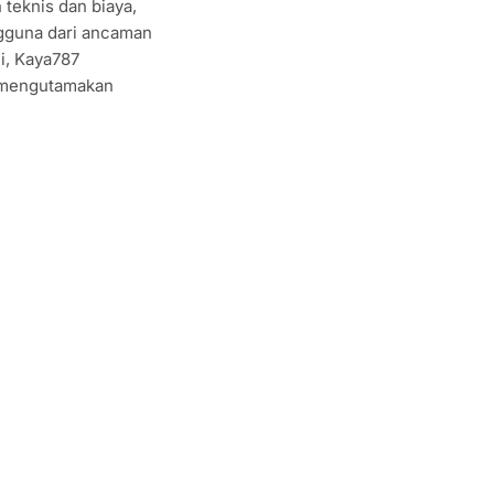
teknis dan biaya,
ngguna dari ancaman
i, Kaya787
 mengutamakan