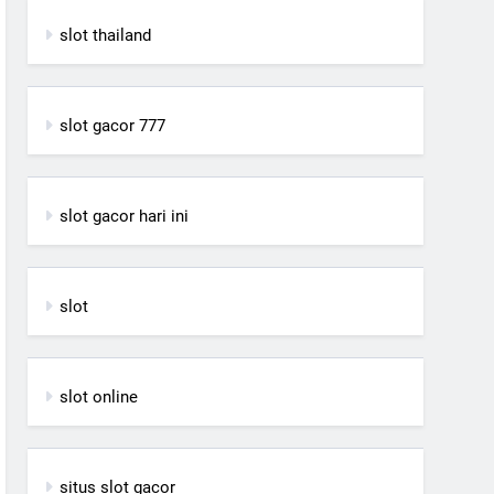
slot thailand
slot gacor 777
slot gacor hari ini
slot
slot online
situs slot gacor