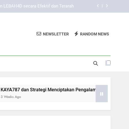
 LEBAH4D secara Efektif dan Terarah
takan Pengalaman Akses yang Nyaman
7 pada Desktop dan Perangkat Mobile
NEWSLETTER
RANDOM NEWS
DWINSLOT secara Efektif dan Terarah
tuk Hidup Sehat Dan Bersemangat.
 LEBAH4D secara Efektif dan Terarah
takan Pengalaman Akses yang Nyaman
7 pada Desktop dan Perangkat Mobile
n Strategi Menciptakan Pengalaman Akses yang Nyaman