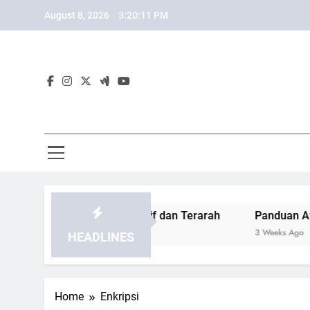
Skip
August 8, 2026
3:20:12 PM
to
content
Nur
Dapatkan 
OT secara Efektif dan Terarah
Panduan Awal Menggun
3 Weeks Ago
HEADLINES
Home
Enkripsi