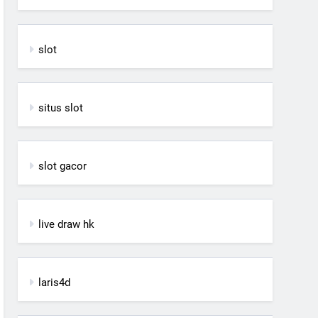
slot
situs slot
slot gacor
live draw hk
laris4d