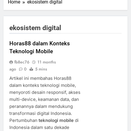
Home
ekosistem digital
ekosistem digital
Horas88 dalam Konteks
Teknologi Mobile
fb8ec76
11 months
ago
0
5 mins
Artikel ini membahas Horas88
dalam konteks teknologi mobile,
menyoroti desain responsif, akses
multi-device, keamanan data, dan
peranannya dalam mendukung
transformasi digital Indonesia.
Pertumbuhan
teknologi mobile
di
Indonesia dalam satu dekade