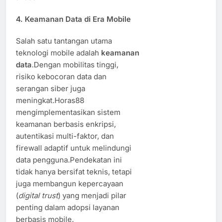
4. Keamanan Data di Era Mobile
Salah satu tantangan utama
teknologi mobile adalah
keamanan
data
.Dengan mobilitas tinggi,
risiko kebocoran data dan
serangan siber juga
meningkat.Horas88
mengimplementasikan sistem
keamanan berbasis enkripsi,
autentikasi multi-faktor, dan
firewall adaptif untuk melindungi
data pengguna.Pendekatan ini
tidak hanya bersifat teknis, tetapi
juga membangun kepercayaan
(
digital trust
) yang menjadi pilar
penting dalam adopsi layanan
berbasis mobile.