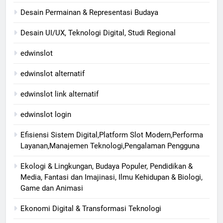
Desain Permainan & Representasi Budaya
Desain UI/UX, Teknologi Digital, Studi Regional
edwinslot
edwinslot alternatif
edwinslot link alternatif
edwinslot login
Efisiensi Sistem Digital,Platform Slot Modern,Performa
Layanan,Manajemen Teknologi,Pengalaman Pengguna
Ekologi & Lingkungan, Budaya Populer, Pendidikan &
Media, Fantasi dan Imajinasi, Ilmu Kehidupan & Biologi,
Game dan Animasi
Ekonomi Digital & Transformasi Teknologi