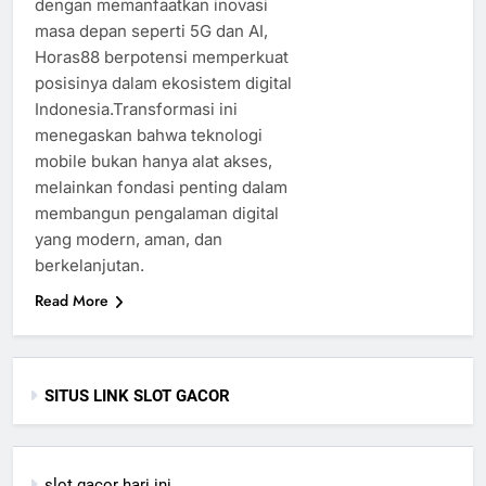
dengan memanfaatkan inovasi
masa depan seperti 5G dan AI,
Horas88 berpotensi memperkuat
posisinya dalam ekosistem digital
Indonesia.Transformasi ini
menegaskan bahwa teknologi
mobile bukan hanya alat akses,
melainkan fondasi penting dalam
membangun pengalaman digital
yang modern, aman, dan
berkelanjutan.
Read More
SITUS LINK SLOT GACOR
slot gacor hari ini