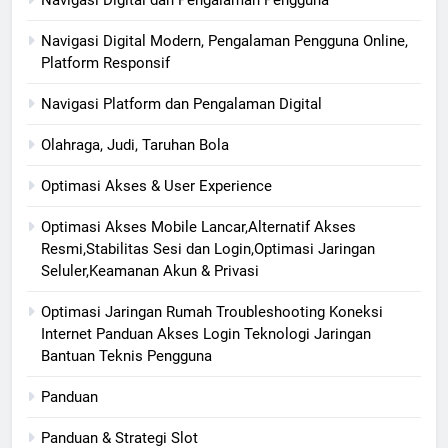
Navigasi Digital dan Pengalaman Pengguna
Navigasi Digital Modern, Pengalaman Pengguna Online,
Platform Responsif
Navigasi Platform dan Pengalaman Digital
Olahraga, Judi, Taruhan Bola
Optimasi Akses & User Experience
Optimasi Akses Mobile Lancar,Alternatif Akses
Resmi,Stabilitas Sesi dan Login,Optimasi Jaringan
Seluler,Keamanan Akun & Privasi
Optimasi Jaringan Rumah Troubleshooting Koneksi
Internet Panduan Akses Login Teknologi Jaringan
Bantuan Teknis Pengguna
Panduan
Panduan & Strategi Slot