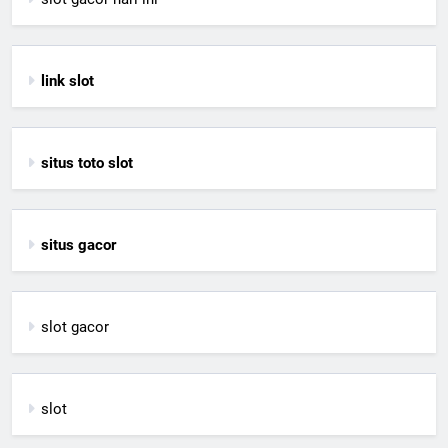
link slot
situs toto slot
situs gacor
slot gacor
slot