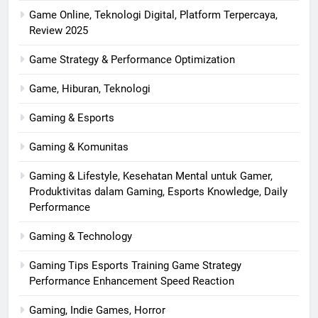
Game Online, Teknologi Digital, Platform Terpercaya,
Review 2025
Game Strategy & Performance Optimization
Game, Hiburan, Teknologi
Gaming & Esports
Gaming & Komunitas
Gaming & Lifestyle, Kesehatan Mental untuk Gamer,
Produktivitas dalam Gaming, Esports Knowledge, Daily
Performance
Gaming & Technology
Gaming Tips Esports Training Game Strategy
Performance Enhancement Speed Reaction
Gaming, Indie Games, Horror