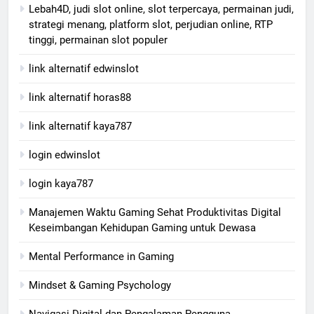
Lebah4D, judi slot online, slot terpercaya, permainan judi,
strategi menang, platform slot, perjudian online, RTP
tinggi, permainan slot populer
link alternatif edwinslot
link alternatif horas88
link alternatif kaya787
login edwinslot
login kaya787
Manajemen Waktu Gaming Sehat Produktivitas Digital
Keseimbangan Kehidupan Gaming untuk Dewasa
Mental Performance in Gaming
Mindset & Gaming Psychology