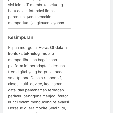
sisi lain, IoT membuka peluang
baru dalam interaksi lintas
perangkat yang semakin
memperluas jangkauan layanan.
Kesimpulan
Kajian mengenai
Horas88 dalam
konteks teknologi mobile
memperlihatkan bagaimana
platform ini beradaptasi dengan
tren digital yang berpusat pada
smartphone.Desain responsif,
akses multi-device, keamanan
data, dan pemahaman terhadap
perilaku pengguna menjadi faktor
kunci dalam mendukung relevansi
Horas88 di era mobile.Selain itu,