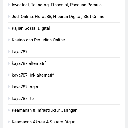
Investasi, Teknologi Finansial, Panduan Pemula
Judi Online, Horas88, Hiburan Digital, Slot Online
Kajian Sosial Digital
Kasino dan Perjudian Online
kaya787
kaya787 alternatif
kaya787 link alternatif
kaya787 login
kaya787 rtp
Keamanan & Infrastruktur Jaringan
Keamanan Akses & Sistem Digital