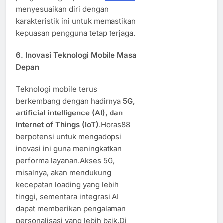
menyesuaikan diri dengan
karakteristik ini untuk memastikan
kepuasan pengguna tetap terjaga.
6. Inovasi Teknologi Mobile Masa
Depan
Teknologi mobile terus
berkembang dengan hadirnya
5G,
artificial intelligence (AI), dan
Internet of Things (IoT)
.Horas88
berpotensi untuk mengadopsi
inovasi ini guna meningkatkan
performa layanan.Akses 5G,
misalnya, akan mendukung
kecepatan loading yang lebih
tinggi, sementara integrasi AI
dapat memberikan pengalaman
personalisasi yang lebih baik.Di