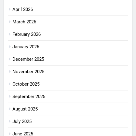
April 2026
March 2026
February 2026
January 2026
December 2025
November 2025
October 2025
September 2025
August 2025
July 2025
June 2025