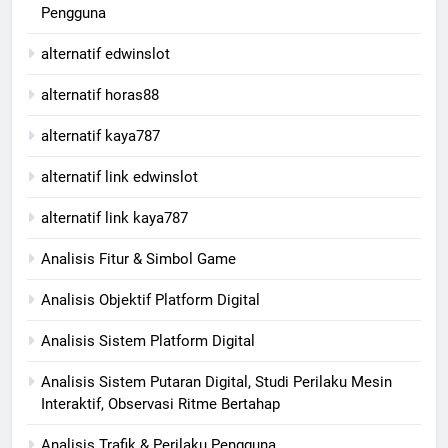
Pengguna
alternatif edwinslot
alternatif horas88
alternatif kaya787
alternatif link edwinslot
alternatif link kaya787
Analisis Fitur & Simbol Game
Analisis Objektif Platform Digital
Analisis Sistem Platform Digital
Analisis Sistem Putaran Digital, Studi Perilaku Mesin
Interaktif, Observasi Ritme Bertahap
Analisis Trafik & Perilaku Pengguna