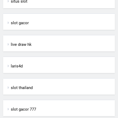
situs slot
slot gacor
live draw hk
laris4d
slot thailand
slot gacor 777