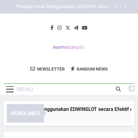
Skip
KAYA787 dan Strategi Menciptakan Pengalaman
to
Akses yang Nyaman
content
Cara Menyesuaikan Tampilan KAYA787 pada
Desktop dan Perangkat Mobile
Panduan Awal Menggunakan EDWINSLOT secara
Efektif dan Terarah
Panduan Awal Menggunakan LEBAH4D secara
Efektif dan Terarah
Nurmuiza Spils
KAYA787 dan Strategi Menciptakan Pengalaman
Dapatkan Produk Kesehatan Dan
Akses yang Nyaman
NEWSLETTER
RANDOM NEWS
Wellness Terbaik Di Nurmuiza Spils.
Cara Menyesuaikan Tampilan KAYA787 pada
Desktop dan Perangkat Mobile
Untuk Hidup Sehat Dan Bersemangat.
MENU
nduan Awal Menggunakan EDWINSLOT secara Efektif dan Te
HEADLINES
Weeks Ago