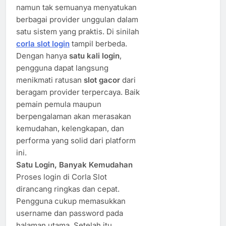
namun tak semuanya menyatukan
berbagai provider unggulan dalam
satu sistem yang praktis. Di sinilah
corla slot login
tampil berbeda.
Dengan hanya
satu kali login
,
pengguna dapat langsung
menikmati ratusan
slot gacor
dari
beragam provider terpercaya. Baik
pemain pemula maupun
berpengalaman akan merasakan
kemudahan, kelengkapan, dan
performa yang solid dari platform
ini.
Satu Login, Banyak Kemudahan
Proses login di Corla Slot
dirancang ringkas dan cepat.
Pengguna cukup memasukkan
username dan password pada
halaman utama. Setelah itu,