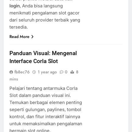
login
, Anda bisa langsung
menikmati pengalaman slot gacor
dari seluruh provider terbaik yang
tersedia.
Read More
Panduan Visual: Mengenal
Interface Corla Slot
fb8ec76
1 year ago
0
8
mins
Pelajari tentang antarmuka Corla
Slot dalam panduan visual ini.
Temukan berbagai elemen penting
seperti gulungan, paylines, tombol
kontrol, dan fitur interaktif lainnya
untuk memaksimalkan pengalaman
bermain slot online.