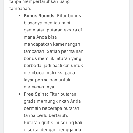
tanpa mempertaruhkan uang
tambahan.
Bonus Rounds:
Fitur bonus
biasanya memicu mini-
game atau putaran ekstra di
mana Anda bisa
mendapatkan kemenangan
tambahan. Setiap permainan
bonus memiliki aturan yang
berbeda, jadi pastikan untuk
membaca instruksi pada
layar permainan untuk
memahaminya.
Free Spins:
Fitur putaran
gratis memungkinkan Anda
bermain beberapa putaran
tanpa perlu bertaruh.
Putaran gratis ini sering kali
disertai dengan pengganda