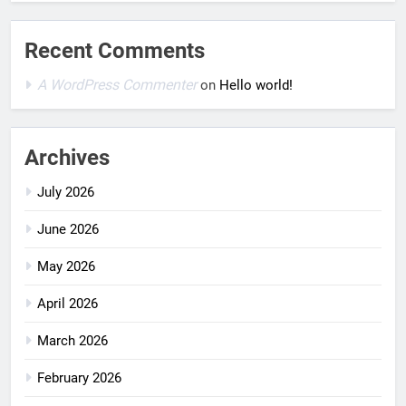
Recent Comments
A WordPress Commenter
on
Hello world!
Archives
July 2026
June 2026
May 2026
April 2026
March 2026
February 2026