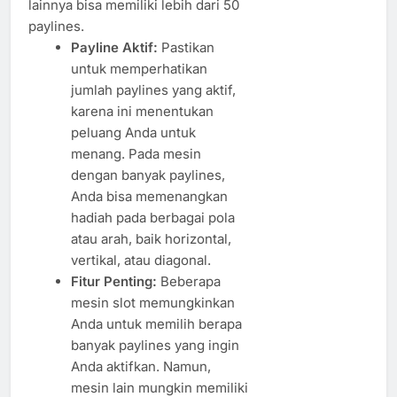
lainnya bisa memiliki lebih dari 50
paylines.
Payline Aktif:
Pastikan
untuk memperhatikan
jumlah paylines yang aktif,
karena ini menentukan
peluang Anda untuk
menang. Pada mesin
dengan banyak paylines,
Anda bisa memenangkan
hadiah pada berbagai pola
atau arah, baik horizontal,
vertikal, atau diagonal.
Fitur Penting:
Beberapa
mesin slot memungkinkan
Anda untuk memilih berapa
banyak paylines yang ingin
Anda aktifkan. Namun,
mesin lain mungkin memiliki