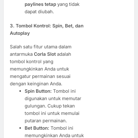
paylines tetap
yang tidak
dapat diubah.
3.
Tombol Kontrol: Spin, Bet, dan
Autoplay
Salah satu fitur utama dalam
antarmuka
Corla Slot
adalah
tombol kontrol yang
memungkinkan Anda untuk
mengatur permainan sesuai
dengan keinginan Anda.
Spin Button:
Tombol ini
digunakan untuk memutar
gulungan. Cukup tekan
tombol ini untuk memulai
putaran permainan.
Bet Button:
Tombol ini
memungkinkan Anda untuk