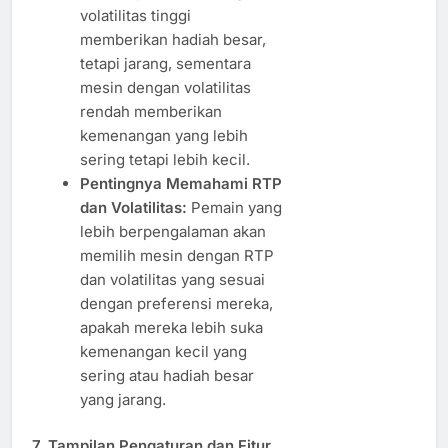
volatilitas tinggi
memberikan hadiah besar,
tetapi jarang, sementara
mesin dengan volatilitas
rendah memberikan
kemenangan yang lebih
sering tetapi lebih kecil.
Pentingnya Memahami RTP
dan Volatilitas:
Pemain yang
lebih berpengalaman akan
memilih mesin dengan RTP
dan volatilitas yang sesuai
dengan preferensi mereka,
apakah mereka lebih suka
kemenangan kecil yang
sering atau hadiah besar
yang jarang.
7.
Tampilan Pengaturan dan Fitur