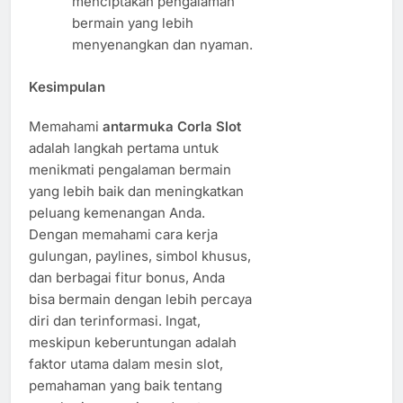
menciptakan pengalaman
bermain yang lebih
menyenangkan dan nyaman.
Kesimpulan
Memahami
antarmuka Corla Slot
adalah langkah pertama untuk
menikmati pengalaman bermain
yang lebih baik dan meningkatkan
peluang kemenangan Anda.
Dengan memahami cara kerja
gulungan, paylines, simbol khusus,
dan berbagai fitur bonus, Anda
bisa bermain dengan lebih percaya
diri dan terinformasi. Ingat,
meskipun keberuntungan adalah
faktor utama dalam mesin slot,
pemahaman yang baik tentang