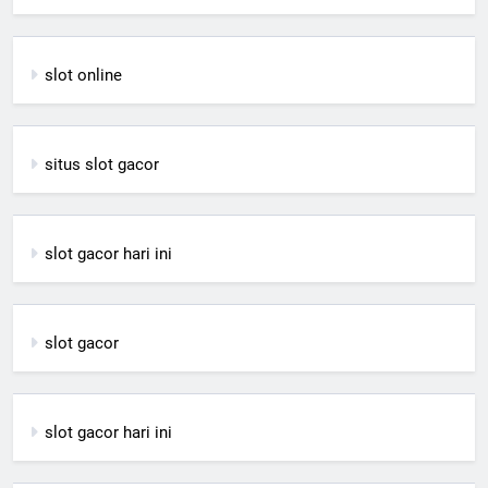
slot online
situs slot gacor
slot gacor hari ini
slot gacor
slot gacor hari ini