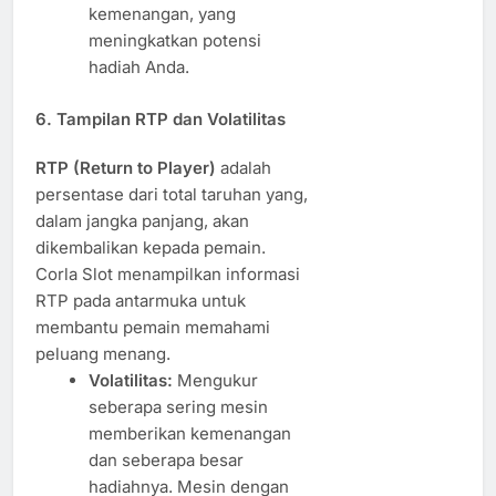
kemenangan, yang
meningkatkan potensi
hadiah Anda.
6.
Tampilan RTP dan Volatilitas
RTP (Return to Player)
adalah
persentase dari total taruhan yang,
dalam jangka panjang, akan
dikembalikan kepada pemain.
Corla Slot menampilkan informasi
RTP pada antarmuka untuk
membantu pemain memahami
peluang menang.
Volatilitas:
Mengukur
seberapa sering mesin
memberikan kemenangan
dan seberapa besar
hadiahnya. Mesin dengan