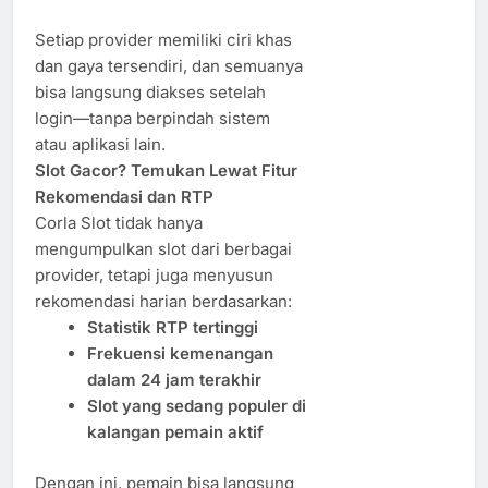
Setiap provider memiliki ciri khas
dan gaya tersendiri, dan semuanya
bisa langsung diakses setelah
login—tanpa berpindah sistem
atau aplikasi lain.
Slot Gacor? Temukan Lewat Fitur
Rekomendasi dan RTP
Corla Slot tidak hanya
mengumpulkan slot dari berbagai
provider, tetapi juga menyusun
rekomendasi harian berdasarkan:
Statistik RTP tertinggi
Frekuensi kemenangan
dalam 24 jam terakhir
Slot yang sedang populer di
kalangan pemain aktif
Dengan ini, pemain bisa langsung