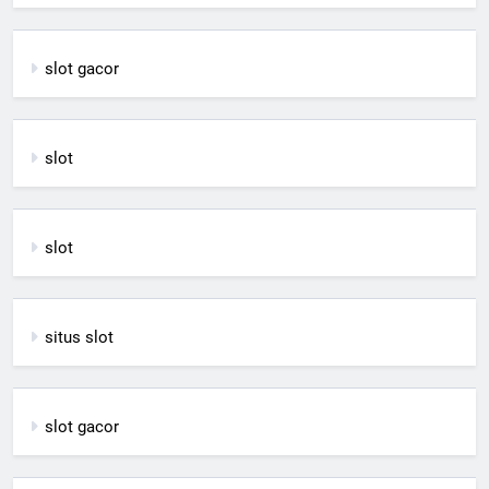
slot gacor
slot
slot
situs slot
slot gacor