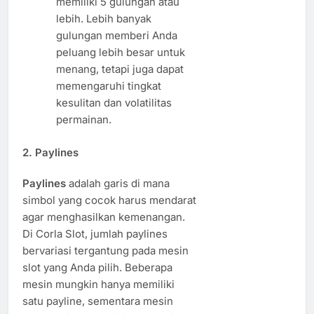
memiliki 5 gulungan atau
lebih. Lebih banyak
gulungan memberi Anda
peluang lebih besar untuk
menang, tetapi juga dapat
memengaruhi tingkat
kesulitan dan volatilitas
permainan.
2.
Paylines
Paylines
adalah garis di mana
simbol yang cocok harus mendarat
agar menghasilkan kemenangan.
Di Corla Slot, jumlah paylines
bervariasi tergantung pada mesin
slot yang Anda pilih. Beberapa
mesin mungkin hanya memiliki
satu payline, sementara mesin