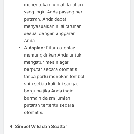
menentukan jumlah taruhan
yang ingin Anda pasang per
putaran. Anda dapat
menyesuaikan nilai taruhan
sesuai dengan anggaran
Anda.
Autoplay:
Fitur autoplay
memungkinkan Anda untuk
mengatur mesin agar
berputar secara otomatis
tanpa perlu menekan tombol
spin setiap kali. Ini sangat
berguna jika Anda ingin
bermain dalam jumlah
putaran tertentu secara
otomatis.
4.
Simbol Wild dan Scatter