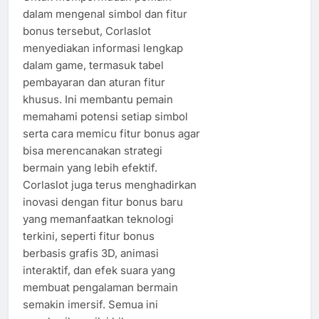
dalam mengenal simbol dan fitur
bonus tersebut, Corlaslot
menyediakan informasi lengkap
dalam game, termasuk tabel
pembayaran dan aturan fitur
khusus. Ini membantu pemain
memahami potensi setiap simbol
serta cara memicu fitur bonus agar
bisa merencanakan strategi
bermain yang lebih efektif.
Corlaslot juga terus menghadirkan
inovasi dengan fitur bonus baru
yang memanfaatkan teknologi
terkini, seperti fitur bonus
berbasis grafis 3D, animasi
interaktif, dan efek suara yang
membuat pengalaman bermain
semakin imersif. Semua ini