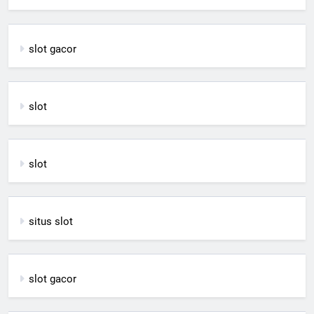
slot gacor
slot
slot
situs slot
slot gacor