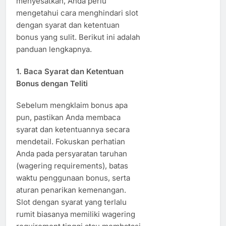
menyesatkan, Anda perlu
mengetahui cara menghindari slot
dengan syarat dan ketentuan
bonus yang sulit. Berikut ini adalah
panduan lengkapnya.
1. Baca Syarat dan Ketentuan
Bonus dengan Teliti
Sebelum mengklaim bonus apa
pun, pastikan Anda membaca
syarat dan ketentuannya secara
mendetail. Fokuskan perhatian
Anda pada persyaratan taruhan
(wagering requirements), batas
waktu penggunaan bonus, serta
aturan penarikan kemenangan.
Slot dengan syarat yang terlalu
rumit biasanya memiliki wagering