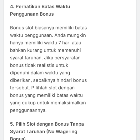
4. Perhatikan Batas Waktu
Penggunaan Bonus
Bonus slot biasanya memiliki batas
waktu penggunaan. Anda mungkin
hanya memiliki waktu 7 hari atau
bahkan kurang untuk memenuhi
syarat taruhan. Jika persyaratan
bonus tidak realistis untuk
dipenuhi dalam waktu yang
diberikan, sebaiknya hindari bonus
tersebut. Pilihlah slot dengan
bonus yang memiliki batas waktu
yang cukup untuk memaksimalkan
penggunaannya.
5. Pilih Slot dengan Bonus Tanpa
Syarat Taruhan (No Wagering
Bonus)