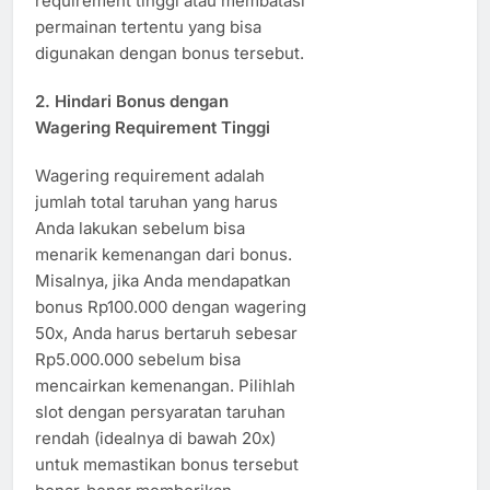
requirement tinggi atau membatasi
permainan tertentu yang bisa
digunakan dengan bonus tersebut.
2. Hindari Bonus dengan
Wagering Requirement Tinggi
Wagering requirement adalah
jumlah total taruhan yang harus
Anda lakukan sebelum bisa
menarik kemenangan dari bonus.
Misalnya, jika Anda mendapatkan
bonus Rp100.000 dengan wagering
50x, Anda harus bertaruh sebesar
Rp5.000.000 sebelum bisa
mencairkan kemenangan. Pilihlah
slot dengan persyaratan taruhan
rendah (idealnya di bawah 20x)
untuk memastikan bonus tersebut