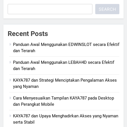
SEARCH
Recent Posts
Panduan Awal Menggunakan EDWINSLOT secara Efektif
dan Terarah
Panduan Awal Menggunakan LEBAH4D secara Efektif
dan Terarah
KAYA787 dan Strategi Menciptakan Pengalaman Akses
yang Nyaman
Cara Menyesuaikan Tampilan KAYA787 pada Desktop
dan Perangkat Mobile
KAYA787 dan Upaya Menghadirkan Akses yang Nyaman
serta Stabil