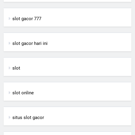
slot gacor 777
slot gacor hari ini
slot
slot online
situs slot gacor