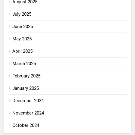
August 2025
July 2025
June 2025
May 2025
April 2025
March 2025
February 2025
January 2025
December 2024
November 2024
October 2024