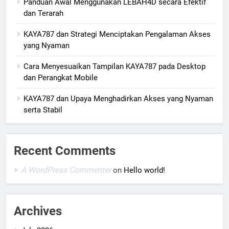
Panduan Awal Menggunakan LEBAH4D secara Efektif
dan Terarah
KAYA787 dan Strategi Menciptakan Pengalaman Akses
yang Nyaman
Cara Menyesuaikan Tampilan KAYA787 pada Desktop
dan Perangkat Mobile
KAYA787 dan Upaya Menghadirkan Akses yang Nyaman
serta Stabil
Recent Comments
A WordPress Commenter
on
Hello world!
Archives