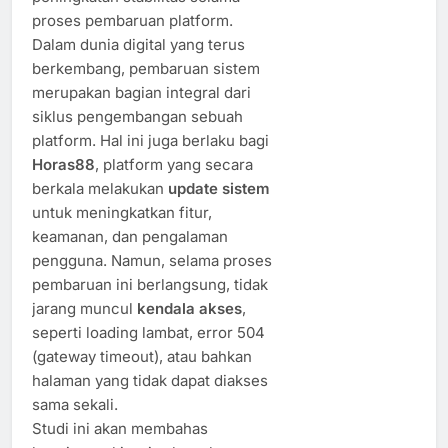
proses pembaruan platform.
Dalam dunia digital yang terus
berkembang, pembaruan sistem
merupakan bagian integral dari
siklus pengembangan sebuah
platform. Hal ini juga berlaku bagi
Horas88
, platform yang secara
berkala melakukan
update sistem
untuk meningkatkan fitur,
keamanan, dan pengalaman
pengguna. Namun, selama proses
pembaruan ini berlangsung, tidak
jarang muncul
kendala akses
,
seperti loading lambat, error 504
(gateway timeout), atau bahkan
halaman yang tidak dapat diakses
sama sekali.
Studi ini akan membahas