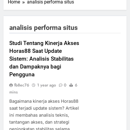
Home
analisis performa situs
analisis performa situs
Studi Tentang Kinerja Akses
Horas88 Saat Update
Sistem: Analisis Stabilitas
dan Dampaknya bagi
Pengguna
fb8ec76
1 year ago
0
6
mins
Bagaimana kinerja akses Horas88
saat terjadi update sistem? Artikel
ini membahas analisis teknis,
tantangan akses, dan strategi
peningkatan stabilitas selama