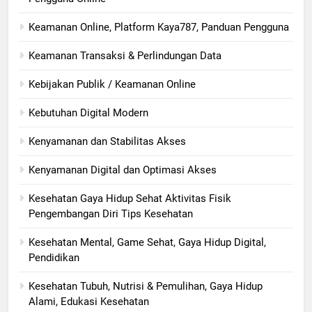
Keamanan Online, Platform Kaya787, Panduan Pengguna
Keamanan Transaksi & Perlindungan Data
Kebijakan Publik / Keamanan Online
Kebutuhan Digital Modern
Kenyamanan dan Stabilitas Akses
Kenyamanan Digital dan Optimasi Akses
Kesehatan Gaya Hidup Sehat Aktivitas Fisik
Pengembangan Diri Tips Kesehatan
Kesehatan Mental, Game Sehat, Gaya Hidup Digital,
Pendidikan
Kesehatan Tubuh, Nutrisi & Pemulihan, Gaya Hidup
Alami, Edukasi Kesehatan