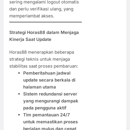
sering mengalami logout otomatis
dan perlu verifikasi ulang, yang
memperlambat akses.
Strategi Horas88 dalam Menjaga
Kinerja Saat Update
Horas88 menerapkan beberapa
strategi teknis untuk menjaga
stabilitas saat proses pembaruan:
Pemberitahuan jadwal
update secara berkala di
halaman utama
Sistem redundansi server
yang mengurangi dampak
pada pengguna aktif
Tim pemantauan 24/7
untuk memastikan proses
berjalan mulus dan cepat