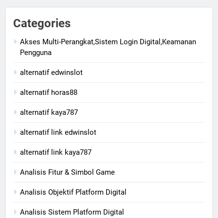
Categories
Akses Multi-Perangkat,Sistem Login Digital,Keamanan
Pengguna
alternatif edwinslot
alternatif horas88
alternatif kaya787
alternatif link edwinslot
alternatif link kaya787
Analisis Fitur & Simbol Game
Analisis Objektif Platform Digital
Analisis Sistem Platform Digital