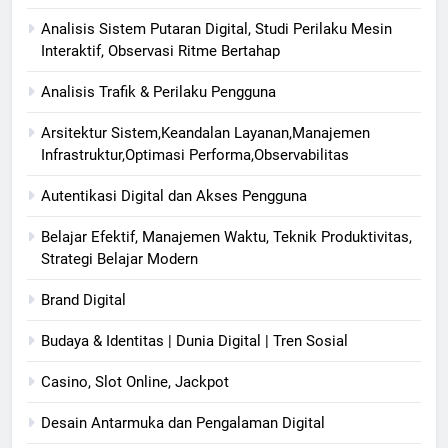
Analisis Sistem Putaran Digital, Studi Perilaku Mesin
Interaktif, Observasi Ritme Bertahap
Analisis Trafik & Perilaku Pengguna
Arsitektur Sistem,Keandalan Layanan,Manajemen
Infrastruktur,Optimasi Performa,Observabilitas
Autentikasi Digital dan Akses Pengguna
Belajar Efektif, Manajemen Waktu, Teknik Produktivitas,
Strategi Belajar Modern
Brand Digital
Budaya & Identitas | Dunia Digital | Tren Sosial
Casino, Slot Online, Jackpot
Desain Antarmuka dan Pengalaman Digital