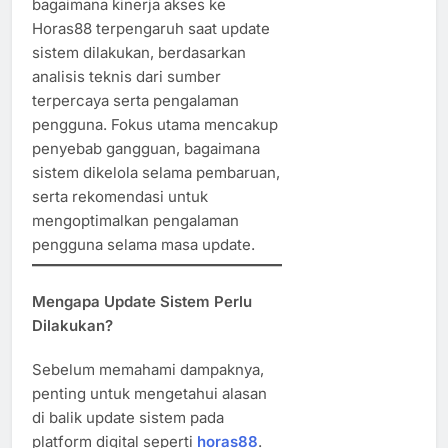
bagaimana kinerja akses ke
Horas88 terpengaruh saat update
sistem dilakukan, berdasarkan
analisis teknis dari sumber
terpercaya serta pengalaman
pengguna. Fokus utama mencakup
penyebab gangguan, bagaimana
sistem dikelola selama pembaruan,
serta rekomendasi untuk
mengoptimalkan pengalaman
pengguna selama masa update.
Mengapa Update Sistem Perlu
Dilakukan?
Sebelum memahami dampaknya,
penting untuk mengetahui alasan
di balik update sistem pada
platform digital seperti
horas88
.