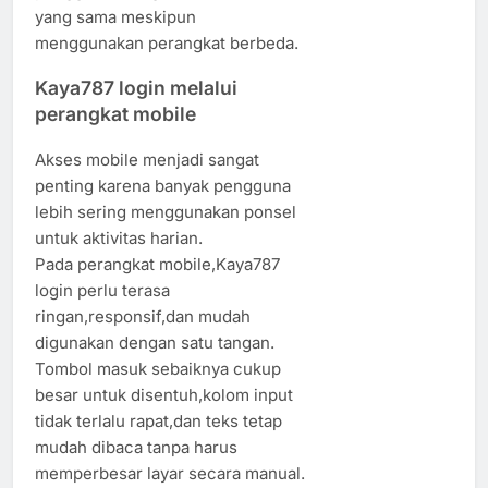
yang sama meskipun
menggunakan perangkat berbeda.
Kaya787 login melalui
perangkat mobile
Akses mobile menjadi sangat
penting karena banyak pengguna
lebih sering menggunakan ponsel
untuk aktivitas harian.
Pada perangkat mobile,Kaya787
login perlu terasa
ringan,responsif,dan mudah
digunakan dengan satu tangan.
Tombol masuk sebaiknya cukup
besar untuk disentuh,kolom input
tidak terlalu rapat,dan teks tetap
mudah dibaca tanpa harus
memperbesar layar secara manual.