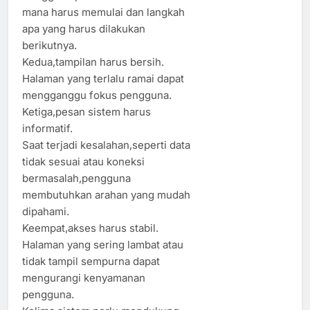
mana harus memulai dan langkah
apa yang harus dilakukan
berikutnya.
Kedua,tampilan harus bersih.
Halaman yang terlalu ramai dapat
mengganggu fokus pengguna.
Ketiga,pesan sistem harus
informatif.
Saat terjadi kesalahan,seperti data
tidak sesuai atau koneksi
bermasalah,pengguna
membutuhkan arahan yang mudah
dipahami.
Keempat,akses harus stabil.
Halaman yang sering lambat atau
tidak tampil sempurna dapat
mengurangi kenyamanan
pengguna.