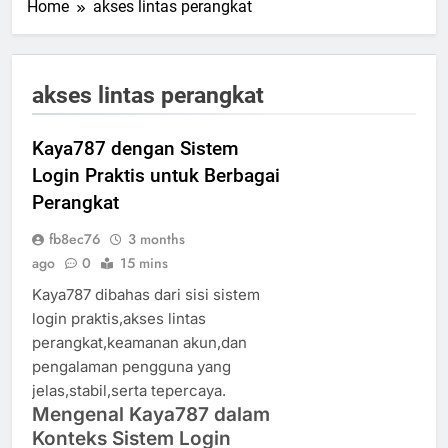
Home
akses lintas perangkat
akses lintas perangkat
Kaya787 dengan Sistem
Login Praktis untuk Berbagai
Perangkat
fb8ec76
3 months
ago
0
15 mins
Kaya787 dibahas dari sisi sistem
login praktis,akses lintas
perangkat,keamanan akun,dan
pengalaman pengguna yang
jelas,stabil,serta tepercaya.
Mengenal Kaya787 dalam
Konteks Sistem Login