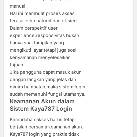
manual.
Hal ini membuat proses akses
terasa lebih natural dan efisien.
Dalam perspektif user
experience,responsivitas bukan
hanya soal tampilan yang
mengikuti layar,tetapi juga soal
kenyamanan menyelesaikan
tujuan.
Jika pengguna dapat masuk akun
dengan langkah yang jelas dan
minim hambatan,maka sistem login
sudah memenuhi fungsi utamanya.
Keamanan Akun dalam
Sistem Kaya787 Login
Kemudahan akses harus tetap
berjalan bersama keamanan akun.
Kaya787 login yang praktis tidak