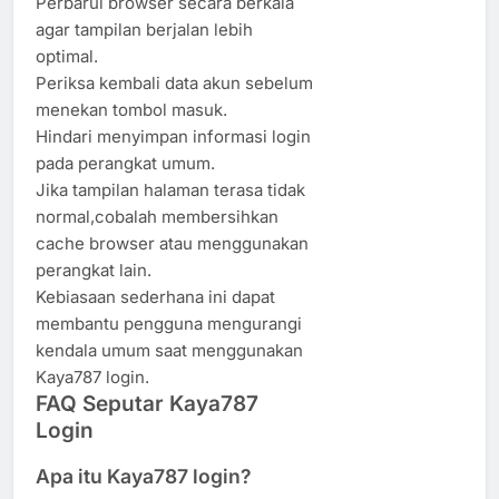
Perbarui browser secara berkala
agar tampilan berjalan lebih
optimal.
Periksa kembali data akun sebelum
menekan tombol masuk.
Hindari menyimpan informasi login
pada perangkat umum.
Jika tampilan halaman terasa tidak
normal,cobalah membersihkan
cache browser atau menggunakan
perangkat lain.
Kebiasaan sederhana ini dapat
membantu pengguna mengurangi
kendala umum saat menggunakan
Kaya787 login.
FAQ Seputar Kaya787
Login
Apa itu Kaya787 login?