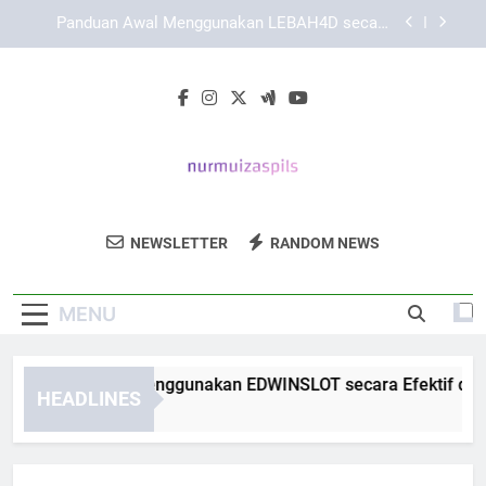
Skip
KAYA787 dan Strategi Menciptakan Pengalaman
to
Akses yang Nyaman
content
Cara Menyesuaikan Tampilan KAYA787 pada
Desktop dan Perangkat Mobile
Panduan Awal Menggunakan EDWINSLOT secara
Efektif dan Terarah
Panduan Awal Menggunakan LEBAH4D secara
Efektif dan Terarah
Nurmuiza Spils
KAYA787 dan Strategi Menciptakan Pengalaman
Dapatkan Produk Kesehatan Dan
Akses yang Nyaman
NEWSLETTER
RANDOM NEWS
Wellness Terbaik Di Nurmuiza Spils.
Cara Menyesuaikan Tampilan KAYA787 pada
Desktop dan Perangkat Mobile
Untuk Hidup Sehat Dan Bersemangat.
MENU
anduan Awal Menggunakan EDWINSLOT secara Efektif dan Te
HEADLINES
 Weeks Ago