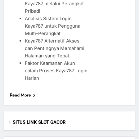
Kaya787 melalui Perangkat
Pribadi
Analisis Sistem Login
Kaya787 untuk Pengguna
Multi-Perangkat
Kaya787 Alternatif Akses
dan Pentingnya Memahami
Halaman yang Tepat
Faktor Keamanan Akun
dalam Proses Kaya787 Login
Harian
Read More
SITUS LINK SLOT GACOR