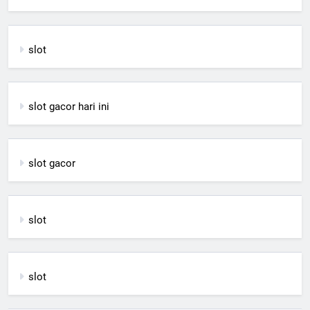
slot
slot gacor hari ini
slot gacor
slot
slot