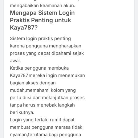
mengabaikan keamanan akun.
Mengapa Sistem Login
Praktis Penting untuk
Kaya787?
Sistem login praktis penting
karena pengguna mengharapkan
proses yang cepat dipahami sejak
awal.
Ketika pengguna membuka
Kaya787,mereka ingin menemukan
bagian akses dengan
mudah,memahami kolom yang
perlu diisi,dan melanjutkan proses
tanpa harus menebak langkah
berikutnya.
Login yang terlalu rumit dapat
membuat pengguna merasa tidak
nyaman,terutama bagi pengguna