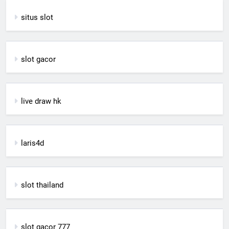
situs slot
slot gacor
live draw hk
laris4d
slot thailand
slot gacor 777