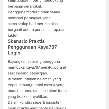
Kelima,sistem perlu mendukung
berbagai perangkat.
Pengguna modern tidak selalu
memakai perangkat yang
sama,setiap hari mereka bisa
berganti antara ponsel,laptop,dan
tablet.
Skenario Praktis
Penggunaan Kaya787
Login
Bayangkan seorang pengguna
membuka Kaya787 melalui ponsel
saat sedang bepergian.
Ia membutuhkan halaman yang
cepat dimuat,tombol masuk yang
mudah ditemukan,dan kolom input
yang tidak menyulitkan.
Dalam kondisi seperti ini,sistem
login praktis membantu pengguna