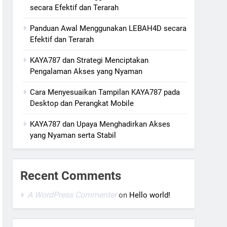
secara Efektif dan Terarah
Panduan Awal Menggunakan LEBAH4D secara
Efektif dan Terarah
KAYA787 dan Strategi Menciptakan
Pengalaman Akses yang Nyaman
Cara Menyesuaikan Tampilan KAYA787 pada
Desktop dan Perangkat Mobile
KAYA787 dan Upaya Menghadirkan Akses
yang Nyaman serta Stabil
Recent Comments
A WordPress Commenter
on
Hello world!