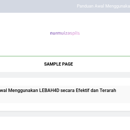
Panduan Awal Menggunakan
KAYA787 dan Strategi Mencip
Cara Menyesuaikan Tampilan KAYA78
Panduan Awal Menggunakan E
muiza Spils
Produk Kesehatan Dan Wellness Terbaik Di Nurmuiza Spils. Un
Panduan Awal Menggunakan
SAMPLE PAGE
KAYA787 dan Strategi Mencip
Cara Menyesuaikan Tampilan KAYA78
gunakan LEBAH4D secara Efektif dan Terarah
KAYA787
3 Weeks A