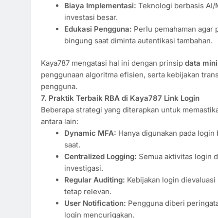
Biaya Implementasi:
Teknologi berbasis AI
investasi besar.
Edukasi Pengguna:
Perlu pemahaman agar p
bingung saat diminta autentikasi tambahan.
Kaya787 mengatasi hal ini dengan prinsip
data min
penggunaan algoritma efisien, serta kebijakan tran
pengguna.
7. Praktik Terbaik RBA di Kaya787 Link Login
Beberapa strategi yang diterapkan untuk memastika
antara lain:
Dynamic MFA:
Hanya digunakan pada login b
saat.
Centralized Logging:
Semua aktivitas login d
investigasi.
Regular Auditing:
Kebijakan login dievaluasi
tetap relevan.
User Notification:
Pengguna diberi peringatan
login mencurigakan.