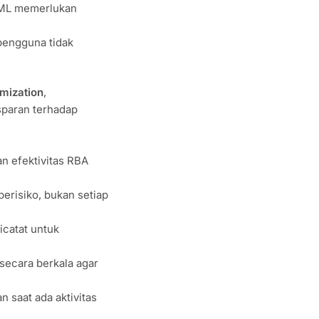
/ML memerlukan
engguna tidak
imization
,
sparan terhadap
n efektivitas RBA
erisiko, bukan setiap
icatat untuk
 secara berkala agar
 saat ada aktivitas