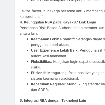
Faktor-faktor ini bekerja bersama untuk membangun 
komprehensif.
4. Keunggulan RBA pada Kaya787 Link Login
Penerapan Risk-Based Authentication memberikan 
antara lain:
Keamanan Lebih Proaktif:
Serangan dapat 
pengguna diberi akses.
User Experience Lebih Baik:
Pengguna sah ti
autentikasi tambahan.
Fleksibilitas:
Kebijakan login dapat disesuaik
risiko.
Efisiensi:
Mengurangi false positive yang ser
sistem keamanan tradisional.
Kepatuhan Regulasi:
Mendukung standar ind
dan GDPR.
5. Integrasi RBA dengan Teknologi Lain