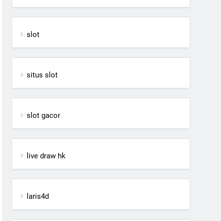
slot
situs slot
slot gacor
live draw hk
laris4d