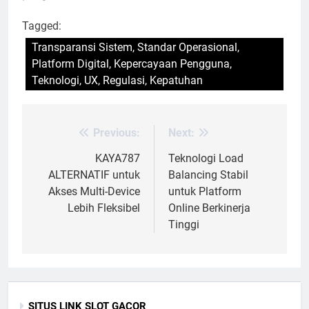
Tagged:
Transparansi Sistem, Standar Operasional,
Platform Digital, Kepercayaan Pengguna,
Teknologi, UX, Regulasi, Kepatuhan
Previous:
Next:
Post
navigation
KAYA787
Teknologi Load
ALTERNATIF untuk
Balancing Stabil
Akses Multi-Device
untuk Platform
Lebih Fleksibel
Online Berkinerja
Tinggi
SITUS LINK SLOT GACOR