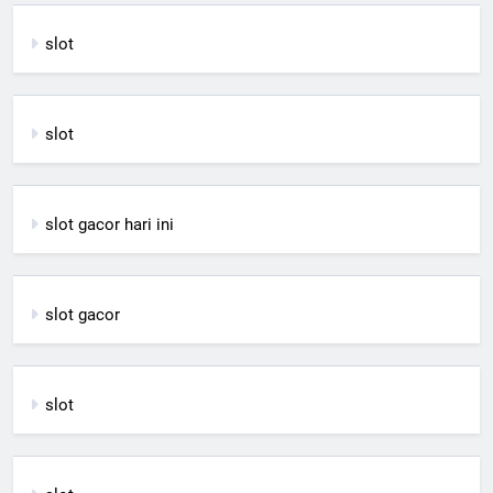
slot
slot
slot gacor hari ini
slot gacor
slot