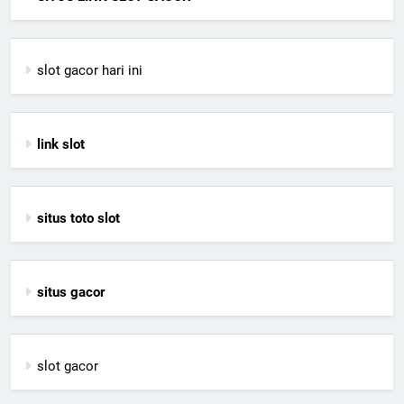
slot gacor hari ini
link slot
situs toto slot
situs gacor
slot gacor