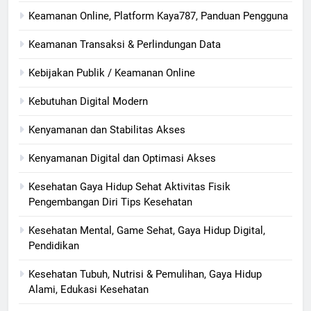
Keamanan Online, Platform Kaya787, Panduan Pengguna
Keamanan Transaksi & Perlindungan Data
Kebijakan Publik / Keamanan Online
Kebutuhan Digital Modern
Kenyamanan dan Stabilitas Akses
Kenyamanan Digital dan Optimasi Akses
Kesehatan Gaya Hidup Sehat Aktivitas Fisik
Pengembangan Diri Tips Kesehatan
Kesehatan Mental, Game Sehat, Gaya Hidup Digital,
Pendidikan
Kesehatan Tubuh, Nutrisi & Pemulihan, Gaya Hidup
Alami, Edukasi Kesehatan