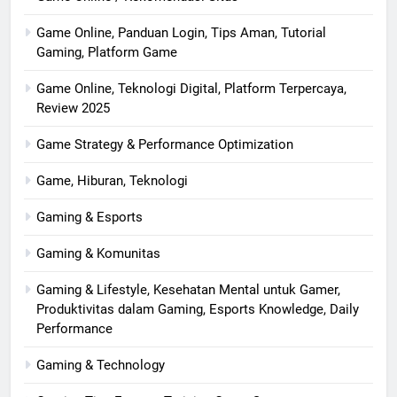
Game Online, Panduan Login, Tips Aman, Tutorial
Gaming, Platform Game
Game Online, Teknologi Digital, Platform Terpercaya,
Review 2025
Game Strategy & Performance Optimization
Game, Hiburan, Teknologi
Gaming & Esports
Gaming & Komunitas
Gaming & Lifestyle, Kesehatan Mental untuk Gamer,
Produktivitas dalam Gaming, Esports Knowledge, Daily
Performance
Gaming & Technology