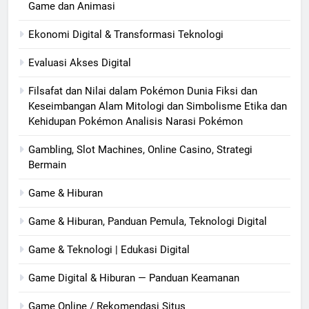
Game dan Animasi
Ekonomi Digital & Transformasi Teknologi
Evaluasi Akses Digital
Filsafat dan Nilai dalam Pokémon Dunia Fiksi dan
Keseimbangan Alam Mitologi dan Simbolisme Etika dan
Kehidupan Pokémon Analisis Narasi Pokémon
Gambling, Slot Machines, Online Casino, Strategi
Bermain
Game & Hiburan
Game & Hiburan, Panduan Pemula, Teknologi Digital
Game & Teknologi | Edukasi Digital
Game Digital & Hiburan — Panduan Keamanan
Game Online / Rekomendasi Situs