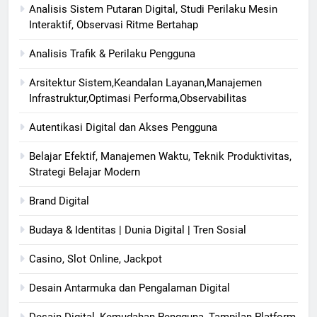
Analisis Sistem Putaran Digital, Studi Perilaku Mesin
Interaktif, Observasi Ritme Bertahap
Analisis Trafik & Perilaku Pengguna
Arsitektur Sistem,Keandalan Layanan,Manajemen
Infrastruktur,Optimasi Performa,Observabilitas
Autentikasi Digital dan Akses Pengguna
Belajar Efektif, Manajemen Waktu, Teknik Produktivitas,
Strategi Belajar Modern
Brand Digital
Budaya & Identitas | Dunia Digital | Tren Sosial
Casino, Slot Online, Jackpot
Desain Antarmuka dan Pengalaman Digital
Desain Digital, Kemudahan Pengguna, Tampilan Platform