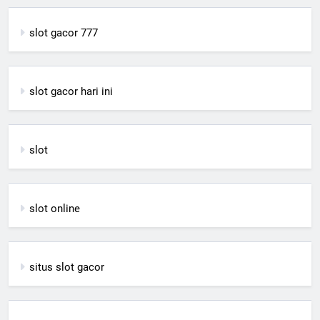
slot gacor 777
slot gacor hari ini
slot
slot online
situs slot gacor