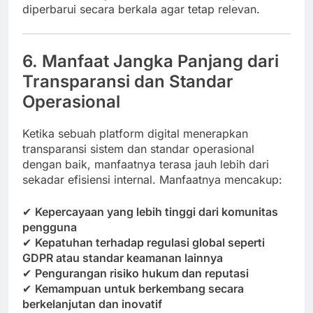
diperbarui secara berkala agar tetap relevan.
6. Manfaat Jangka Panjang dari
Transparansi dan Standar
Operasional
Ketika sebuah platform digital menerapkan
transparansi sistem dan standar operasional
dengan baik, manfaatnya terasa jauh lebih dari
sekadar efisiensi internal. Manfaatnya mencakup:
✔
Kepercayaan yang lebih tinggi dari komunitas
pengguna
✔
Kepatuhan terhadap regulasi global seperti
GDPR atau standar keamanan lainnya
✔
Pengurangan risiko hukum dan reputasi
✔
Kemampuan untuk berkembang secara
berkelanjutan dan inovatif