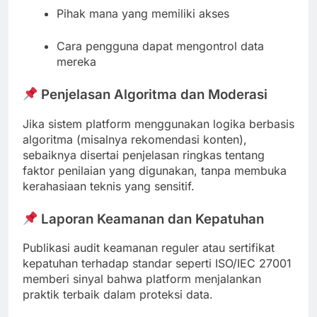
Pihak mana yang memiliki akses
Cara pengguna dapat mengontrol data
mereka
Penjelasan Algoritma dan Moderasi
Jika sistem platform menggunakan logika berbasis
algoritma (misalnya rekomendasi konten),
sebaiknya disertai penjelasan ringkas tentang
faktor penilaian yang digunakan, tanpa membuka
kerahasiaan teknis yang sensitif.
Laporan Keamanan dan Kepatuhan
Publikasi audit keamanan reguler atau sertifikat
kepatuhan terhadap standar seperti ISO/IEC 27001
memberi sinyal bahwa platform menjalankan
praktik terbaik dalam proteksi data.