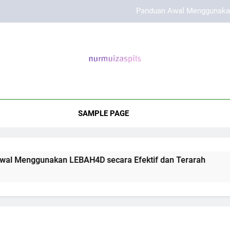
Panduan Awal Menggunakan
KAYA787 dan Strategi Mencip
Cara Menyesuaikan Tampilan KAYA78
Panduan Awal Menggunakan E
muiza Spils
Produk Kesehatan Dan Wellness Terbaik Di Nurmuiza Spils. Un
Panduan Awal Menggunakan
SAMPLE PAGE
KAYA787 dan Strategi Mencip
Cara Menyesuaikan Tampilan KAYA78
akan LEBAH4D secara Efektif dan Terarah
KAYA787 da
3 Weeks Ago