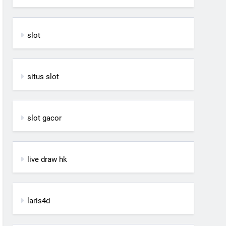
slot
situs slot
slot gacor
live draw hk
laris4d