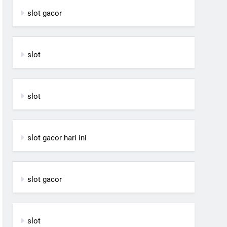
slot gacor
slot
slot
slot gacor hari ini
slot gacor
slot