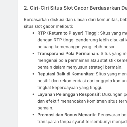
2.
Ciri-Ciri Situs Slot Gacor Berdasarkan 
Berdasarkan diskusi dan ulasan dari komunitas, be
situs slot gacor meliputi:​
RTP (Return to Player) Tinggi:
Situs yang m
dengan RTP tinggi cenderung lebih disukai
peluang kemenangan yang lebih besar.​
Transparansi Pola Permainan:
Situs yang m
mengenai pola permainan atau statistik k
pemain dalam menyusun strategi bermain.​
Reputasi Baik di Komunitas:
Situs yang men
positif dan rekomendasi dari anggota komu
tingkat kepercayaan yang tinggi.​
Layanan Pelanggan Responsif:
Dukungan pe
dan efektif menandakan komitmen situs ter
pemain.​
Promosi dan Bonus Menarik:
Penawaran bon
transparan tanpa syarat tersembunyi menjadi