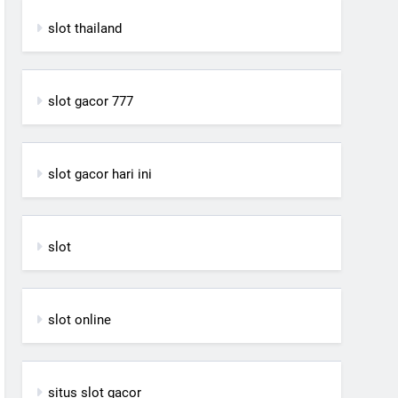
slot thailand
slot gacor 777
slot gacor hari ini
slot
slot online
situs slot gacor