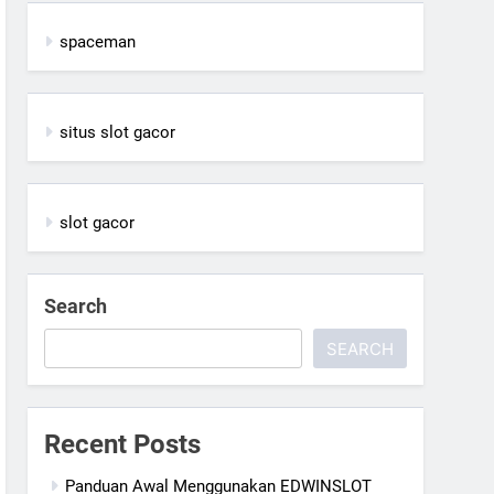
spaceman
situs slot gacor
slot gacor
Search
SEARCH
Recent Posts
Panduan Awal Menggunakan EDWINSLOT