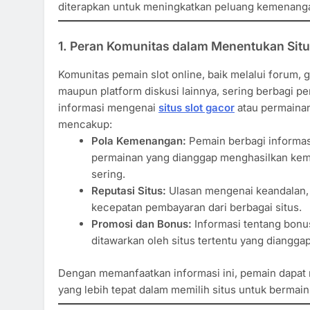
diterapkan untuk meningkatkan peluang kemenanga
1.
Peran Komunitas dalam Menentukan Situ
Komunitas pemain slot online, baik melalui forum, g
maupun platform diskusi lainnya, sering berbagi p
informasi mengenai
situs slot gacor
atau permainan 
mencakup:​
Pola Kemenangan:
Pemain berbagi informas
permainan yang dianggap menghasilkan kem
sering.​
Reputasi Situs:
Ulasan mengenai keandalan, 
kecepatan pembayaran dari berbagai situs.​
Promosi dan Bonus:
Informasi tentang bonu
ditawarkan oleh situs tertentu yang diangga
Dengan memanfaatkan informasi ini, pemain dapa
yang lebih tepat dalam memilih situs untuk bermain.