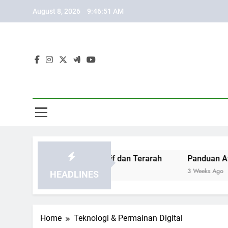
Skip
August 8, 2026
9:46:52 AM
to
content
Nur
Dapatkan 
OT secara Efektif dan Terarah
Panduan Awal Menggun
3 Weeks Ago
HEADLINES
Home
Teknologi & Permainan Digital​