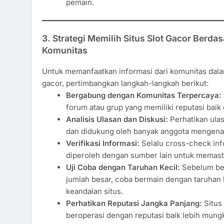
pemain.​
3.
Strategi Memilih Situs Slot Gacor Berda
Komunitas
Untuk memanfaatkan informasi dari komunitas dalam
gacor, pertimbangkan langkah-langkah berikut:
Bergabung dengan Komunitas Terpercaya:
forum atau grup yang memiliki reputasi baik d
Analisis Ulasan dan Diskusi:
Perhatikan ula
dan didukung oleh banyak anggota mengenai s
Verifikasi Informasi:
Selalu cross-check inf
diperoleh dengan sumber lain untuk memasti
Uji Coba dengan Taruhan Kecil:
Sebelum be
jumlah besar, coba bermain dengan taruhan 
keandalan situs.​
Perhatikan Reputasi Jangka Panjang:
Situs 
beroperasi dengan reputasi baik lebih mun