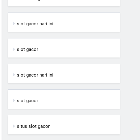
slot gacor hari ini
slot gacor
slot gacor hari ini
slot gacor
situs slot gacor