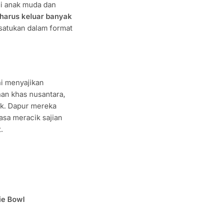
gi anak muda dan
 harus keluar banyak
disatukan dalam format
ni menyajikan
nan khas nusantara,
ik. Dapur mereka
asa meracik sajian
.
ie Bowl