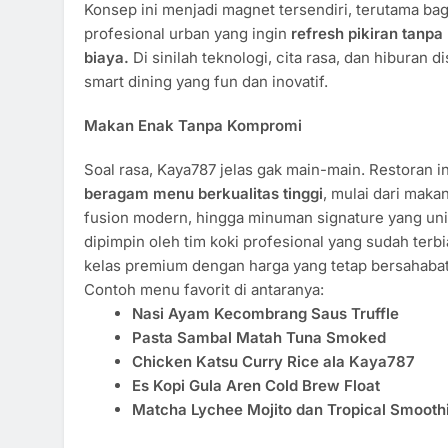
Konsep ini menjadi magnet tersendiri, terutama ba
profesional urban yang ingin
refresh pikiran tanpa
biaya.
Di sinilah teknologi, cita rasa, dan hiburan 
smart dining yang fun dan inovatif.
Makan Enak Tanpa Kompromi
Soal rasa, Kaya787 jelas gak main-main. Restoran i
beragam menu berkualitas tinggi
, mulai dari maka
fusion modern, hingga minuman signature yang un
dipimpin oleh tim koki profesional yang sudah terbi
kelas premium dengan harga yang tetap bersahabat
Contoh menu favorit di antaranya:
Nasi Ayam Kecombrang Saus Truffle
Pasta Sambal Matah Tuna Smoked
Chicken Katsu Curry Rice ala Kaya787
Es Kopi Gula Aren Cold Brew Float
Matcha Lychee Mojito dan Tropical Smooth