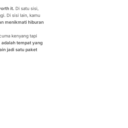
rth it.
Di satu sisi,
i. Di sisi lain, kamu
dan menikmati hiburan
cuma kenyang tapi
 adalah tempat yang
n jadi satu paket