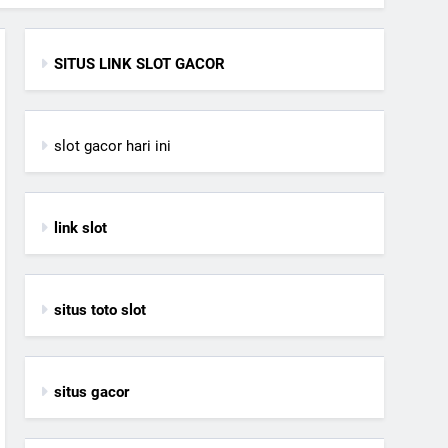
SITUS LINK SLOT GACOR
slot gacor hari ini
link slot
situs toto slot
situs gacor