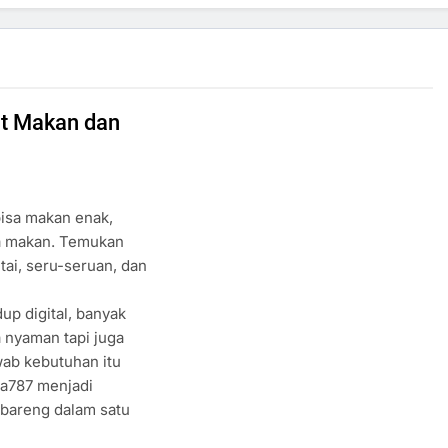
at Makan dan
bisa makan enak,
ja makan. Temukan
tai, seru-seruan, dan
up digital, banyak
 nyaman tapi juga
ab kebutuhan itu
ya787 menjadi
 bareng dalam satu