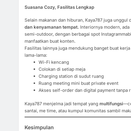
Suasana Cozy, Fasilitas Lengkap
Selain makanan dan hiburan, Kaya787 juga unggul 
dan kenyamanan tempat.
Interiornya modern, ada 
semi-outdoor, dengan berbagai spot Instagrammab
manfaatkan buat konten.
Fasilitas lainnya juga mendukung banget buat kerj
lama-lama:
Wi-Fi kencang
Colokan di setiap meja
Charging station di sudut ruang
Ruang meeting mini buat private event
Akses self-order dan digital payment tanpa r
Kaya787 menjelma jadi tempat yang
multifungsi
—co
santai, me time, atau kumpul komunitas sambil mak
Kesimpulan