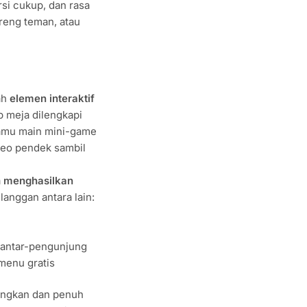
rsi cukup, dan rasa
areng teman, atau
ah
elemen interaktif
p meja dilengkapi
mu main mini-game
ideo pendek sambil
a
menghasilkan
elanggan antara lain:
 antar-pengunjung
menu gratis
angkan dan penuh