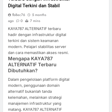
Digital Terkini dan Stabil
fb8ec76
5 months
ago
0
7 mins
KAYA787 ALTERNATIF terbaru
hadir dengan infrastruktur digital
terkini dan sistem keamanan
modern. Pelajari stabilitas server
dan cara memastikan akses resmi.
Mengapa KAYA787
ALTERNATIF Terbaru
Dibutuhkan?
Dalam pengelolaan platform digital
modern, penggunaan domain
alternatif bukanlah tanda
kelemahan, melainkan strategi
manajemen infrastruktur yang
matang. KAYA787 ALTERNATIF