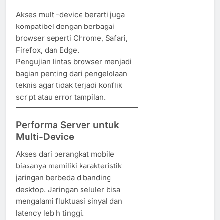
Akses multi-device berarti juga
kompatibel dengan berbagai
browser seperti Chrome, Safari,
Firefox, dan Edge.
Pengujian lintas browser menjadi
bagian penting dari pengelolaan
teknis agar tidak terjadi konflik
script atau error tampilan.
Performa Server untuk
Multi-Device
Akses dari perangkat mobile
biasanya memiliki karakteristik
jaringan berbeda dibanding
desktop. Jaringan seluler bisa
mengalami fluktuasi sinyal dan
latency lebih tinggi.