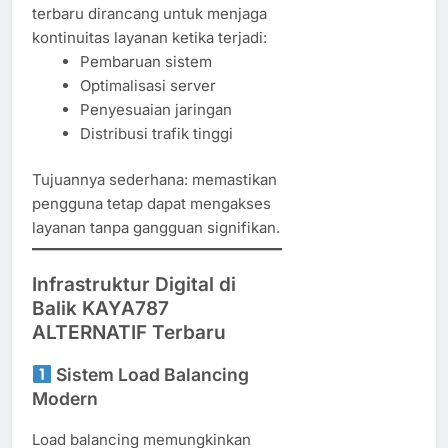
terbaru dirancang untuk menjaga
kontinuitas layanan ketika terjadi:
Pembaruan sistem
Optimalisasi server
Penyesuaian jaringan
Distribusi trafik tinggi
Tujuannya sederhana: memastikan
pengguna tetap dapat mengakses
layanan tanpa gangguan signifikan.
Infrastruktur Digital di
Balik KAYA787
ALTERNATIF Terbaru
Sistem Load Balancing
Modern
Load balancing memungkinkan