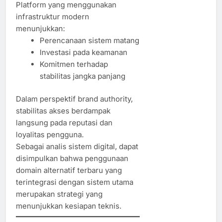
Platform yang menggunakan
infrastruktur modern
menunjukkan:
Perencanaan sistem matang
Investasi pada keamanan
Komitmen terhadap
stabilitas jangka panjang
Dalam perspektif brand authority,
stabilitas akses berdampak
langsung pada reputasi dan
loyalitas pengguna.
Sebagai analis sistem digital, dapat
disimpulkan bahwa penggunaan
domain alternatif terbaru yang
terintegrasi dengan sistem utama
merupakan strategi yang
menunjukkan kesiapan teknis.