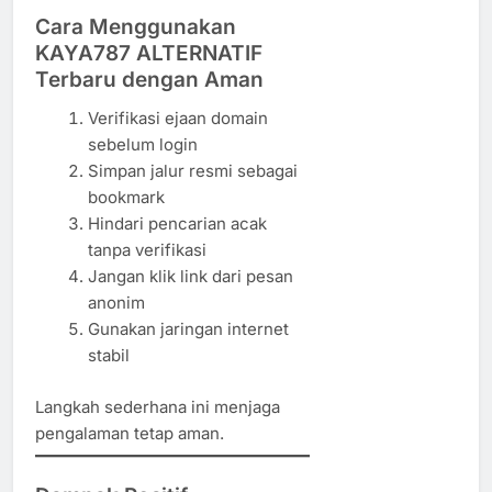
Cara Menggunakan
KAYA787 ALTERNATIF
Terbaru dengan Aman
Verifikasi ejaan domain
sebelum login
Simpan jalur resmi sebagai
bookmark
Hindari pencarian acak
tanpa verifikasi
Jangan klik link dari pesan
anonim
Gunakan jaringan internet
stabil
Langkah sederhana ini menjaga
pengalaman tetap aman.