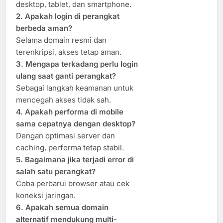
desktop, tablet, dan smartphone.
2. Apakah login di perangkat
berbeda aman?
Selama domain resmi dan
terenkripsi, akses tetap aman.
3. Mengapa terkadang perlu login
ulang saat ganti perangkat?
Sebagai langkah keamanan untuk
mencegah akses tidak sah.
4. Apakah performa di mobile
sama cepatnya dengan desktop?
Dengan optimasi server dan
caching, performa tetap stabil.
5. Bagaimana jika terjadi error di
salah satu perangkat?
Coba perbarui browser atau cek
koneksi jaringan.
6. Apakah semua domain
alternatif mendukung multi-