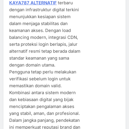
KAYA787 ALTERNATIF
terbaru
dengan infrastruktur digital terkini
menunjukkan kesiapan sistem
dalam menjaga stabilitas dan
keamanan akses. Dengan load
balancing modern, integrasi CDN,
serta proteksi login berlapis, jalur
alternatif resmi tetap berada dalam
standar keamanan yang sama
dengan domain utama.
Pengguna tetap perlu melakukan
verifikasi sebelum login untuk
memastikan domain valid.
Kombinasi antara sistem modern
dan kebiasaan digital yang bijak
menciptakan pengalaman akses
yang stabil, aman, dan profesional.
Dalam jangka panjang, pendekatan
ini memperkuat reputasi brand dan