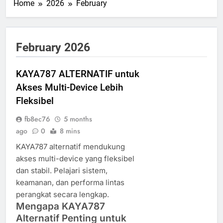
Home
2026
February
February 2026
KAYA787 ALTERNATIF untuk
Akses Multi-Device Lebih
Fleksibel
fb8ec76
5 months
ago
0
8 mins
KAYA787 alternatif mendukung
akses multi-device yang fleksibel
dan stabil. Pelajari sistem,
keamanan, dan performa lintas
perangkat secara lengkap.
Mengapa KAYA787
Alternatif Penting untuk