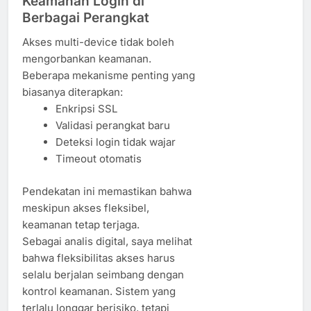
Keamanan Login di
Berbagai Perangkat
Akses multi-device tidak boleh
mengorbankan keamanan.
Beberapa mekanisme penting yang
biasanya diterapkan:
Enkripsi SSL
Validasi perangkat baru
Deteksi login tidak wajar
Timeout otomatis
Pendekatan ini memastikan bahwa
meskipun akses fleksibel,
keamanan tetap terjaga.
Sebagai analis digital, saya melihat
bahwa fleksibilitas akses harus
selalu berjalan seimbang dengan
kontrol keamanan. Sistem yang
terlalu longgar berisiko, tetapi