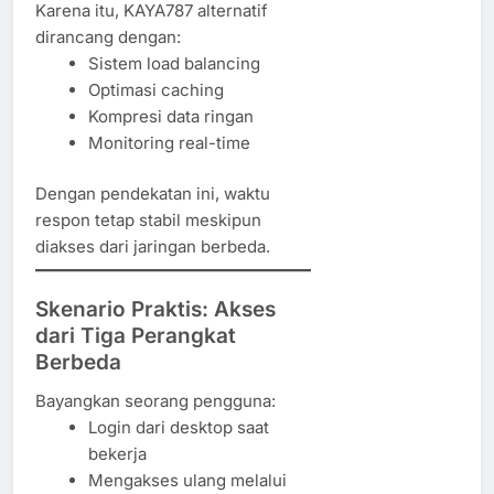
Karena itu, KAYA787 alternatif
dirancang dengan:
Sistem load balancing
Optimasi caching
Kompresi data ringan
Monitoring real-time
Dengan pendekatan ini, waktu
respon tetap stabil meskipun
diakses dari jaringan berbeda.
Skenario Praktis: Akses
dari Tiga Perangkat
Berbeda
Bayangkan seorang pengguna:
Login dari desktop saat
bekerja
Mengakses ulang melalui