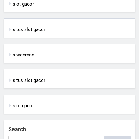
slot gacor
situs slot gacor
spaceman
situs slot gacor
slot gacor
Search