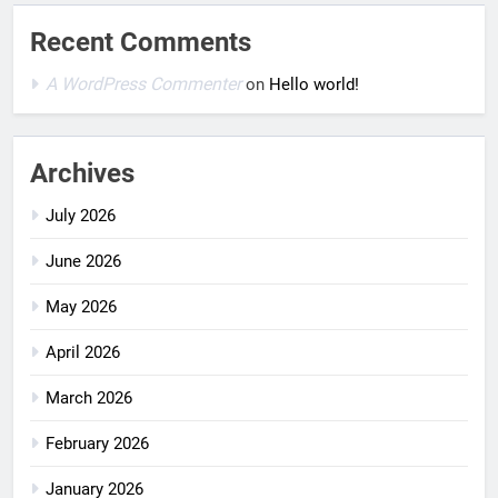
Recent Comments
A WordPress Commenter
on
Hello world!
Archives
July 2026
June 2026
May 2026
April 2026
March 2026
February 2026
January 2026