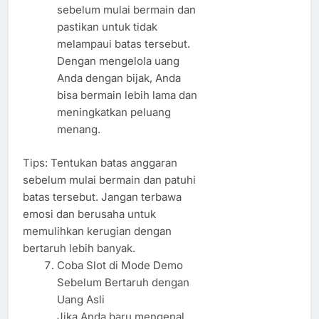
sebelum mulai bermain dan
pastikan untuk tidak
melampaui batas tersebut.
Dengan mengelola uang
Anda dengan bijak, Anda
bisa bermain lebih lama dan
meningkatkan peluang
menang.
Tips: Tentukan batas anggaran
sebelum mulai bermain dan patuhi
batas tersebut. Jangan terbawa
emosi dan berusaha untuk
memulihkan kerugian dengan
bertaruh lebih banyak.
Coba Slot di Mode Demo
Sebelum Bertaruh dengan
Uang Asli
Jika Anda baru mengenal