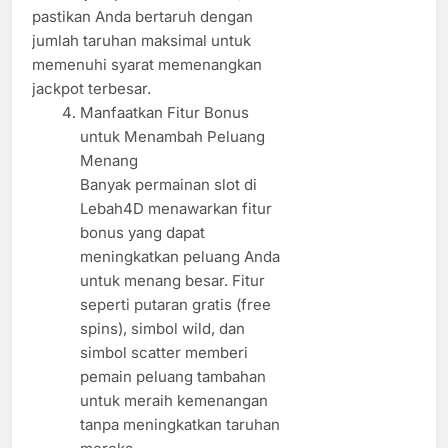
pastikan Anda bertaruh dengan
jumlah taruhan maksimal untuk
memenuhi syarat memenangkan
jackpot terbesar.
Manfaatkan Fitur Bonus
untuk Menambah Peluang
Menang
Banyak permainan slot di
Lebah4D menawarkan fitur
bonus yang dapat
meningkatkan peluang Anda
untuk menang besar. Fitur
seperti putaran gratis (free
spins), simbol wild, dan
simbol scatter memberi
pemain peluang tambahan
untuk meraih kemenangan
tanpa meningkatkan taruhan