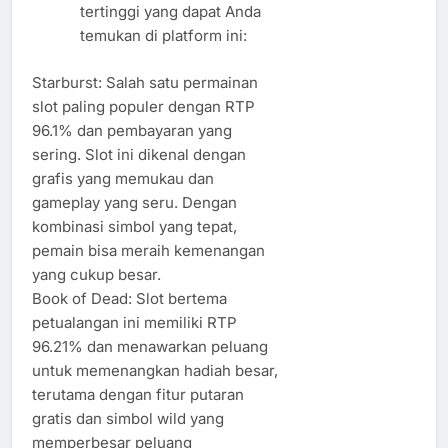
tertinggi yang dapat Anda
temukan di platform ini:
Starburst: Salah satu permainan
slot paling populer dengan RTP
96.1% dan pembayaran yang
sering. Slot ini dikenal dengan
grafis yang memukau dan
gameplay yang seru. Dengan
kombinasi simbol yang tepat,
pemain bisa meraih kemenangan
yang cukup besar.
Book of Dead: Slot bertema
petualangan ini memiliki RTP
96.21% dan menawarkan peluang
untuk memenangkan hadiah besar,
terutama dengan fitur putaran
gratis dan simbol wild yang
memperbesar peluang