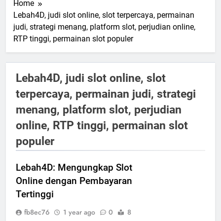
Home
Lebah4D, judi slot online, slot terpercaya, permainan
judi, strategi menang, platform slot, perjudian online,
RTP tinggi, permainan slot populer
Lebah4D, judi slot online, slot
terpercaya, permainan judi, strategi
menang, platform slot, perjudian
online, RTP tinggi, permainan slot
populer
Lebah4D: Mengungkap Slot
Online dengan Pembayaran
Tertinggi
fb8ec76
1 year ago
0
8