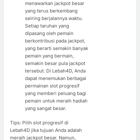
menawarkan jackpot besar
yang terus berkembang
seiring berjalannya waktu.
Setiap taruhan yang
dipasang oleh pemain
berkontribusi pada jackpot,
yang berarti semakin banyak
pemain yang bermain,
semakin besar pula jackpot
tersebut. Di Lebah4D, Anda
dapat menemukan berbagai
permainan slot progresif
yang memberi peluang bagi
pemain untuk meraih hadiah
yang sangat besar.
Tips: Pilih slot progresif di
Lebah4D jika tujuan Anda adalah
meraih jackpot besar. Namun,