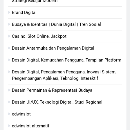
Strategi Belajar Modern
Brand Digital
Budaya & Identitas | Dunia Digital | Tren Sosial
Casino, Slot Online, Jackpot
Desain Antarmuka dan Pengalaman Digital
Desain Digital, Kemudahan Pengguna, Tampilan Platform
Desain Digital, Pengalaman Pengguna, Inovasi Sistem,
Pengembangan Aplikasi, Teknologi Interaktif
Desain Permainan & Representasi Budaya
Desain UI/UX, Teknologi Digital, Studi Regional
edwinslot
edwinslot alternatif