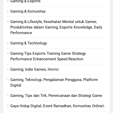
Gaming & Esports
Gaming & Komunitas
Gaming & Lifestyle, Kesehatan Mental untuk Gamer,
Produktivitas dalam Gaming, Esports Knowledge, Daily
Performance
Gaming & Technology
Gaming Tips Esports Training Game Strategy
Performance Enhancement Speed Reaction
Gaming, Indie Games, Horror
Gaming, Teknologi, Pengalaman Pengguna, Platform
Digital
Gaming, Tips dan Trik, Perencanaan dan Strategi Game
Gaya Hidup Digital, Event Ramadhan, Komunitas Online\