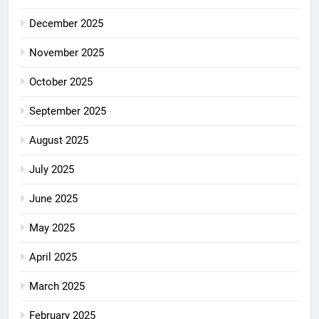
December 2025
November 2025
October 2025
September 2025
August 2025
July 2025
June 2025
May 2025
April 2025
March 2025
February 2025