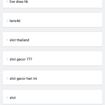
live draw hk
laris4d
slot thailand
slot gacor 777
slot gacor hari ini
slot