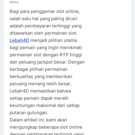
mins
Bagi para penggemar slot online,
salah satu hal yang paling dicari
adalah pembayaran tertinggi yang
ditawarkan oleh permainan slot.
Lebah4D
menjadi pilihan utama
bagi pemain yang ingin menikmati
permainan slot dengan RTP tinggi
dan peluang jackpot besar. Dengan
berbagai pilihan permainan
berkualitas yang memberikan
peluang menang lebih besar,
Lebah4D memastikan bahwa
setiap pemain dapat meraih
keuntungan maksimal dari setiap
putaran gulungan.
Dalam artikel ini, kami akan
mengungkap beberapa slot online
dengan pembayaran tertinggi yang