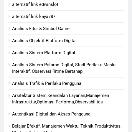
alternatif link edwinslot
alternatif link kaya787
Analisis Fitur & Simbol Game
Analisis Objektif Platform Digital
Analisis Sistem Platform Digital
Analisis Sistem Putaran Digital, Studi Perilaku Mesin
Interaktif, Observasi Ritme Bertahap
Analisis Trafik & Perilaku Pengguna
Arsitektur Sistem,Keandalan Layanan,Manajemen
Infrastruktur,Optimasi Performa,Observabilitas
Autentikasi Digital dan Akses Pengguna
Belajar Efektif, Manajemen Waktu, Teknik Produktivitas,