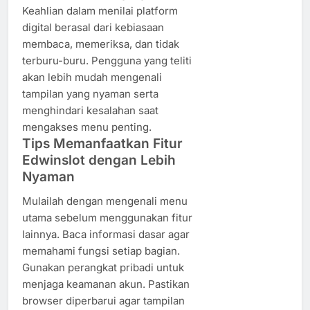
Keahlian dalam menilai platform
digital berasal dari kebiasaan
membaca, memeriksa, dan tidak
terburu-buru. Pengguna yang teliti
akan lebih mudah mengenali
tampilan yang nyaman serta
menghindari kesalahan saat
mengakses menu penting.
Tips Memanfaatkan Fitur
Edwinslot dengan Lebih
Nyaman
Mulailah dengan mengenali menu
utama sebelum menggunakan fitur
lainnya. Baca informasi dasar agar
memahami fungsi setiap bagian.
Gunakan perangkat pribadi untuk
menjaga keamanan akun. Pastikan
browser diperbarui agar tampilan