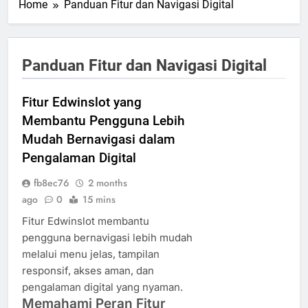
Home
Panduan Fitur dan Navigasi Digital
Panduan Fitur dan Navigasi Digital
Fitur Edwinslot yang
Membantu Pengguna Lebih
Mudah Bernavigasi dalam
Pengalaman Digital
fb8ec76
2 months
ago
0
15 mins
Fitur Edwinslot membantu
pengguna bernavigasi lebih mudah
melalui menu jelas, tampilan
responsif, akses aman, dan
pengalaman digital yang nyaman.
Memahami Peran Fitur