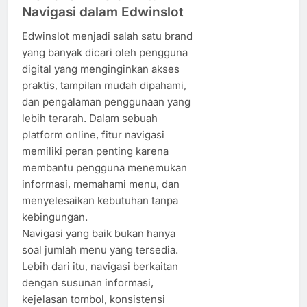
Navigasi dalam Edwinslot
Edwinslot menjadi salah satu brand
yang banyak dicari oleh pengguna
digital yang menginginkan akses
praktis, tampilan mudah dipahami,
dan pengalaman penggunaan yang
lebih terarah. Dalam sebuah
platform online, fitur navigasi
memiliki peran penting karena
membantu pengguna menemukan
informasi, memahami menu, dan
menyelesaikan kebutuhan tanpa
kebingungan.
Navigasi yang baik bukan hanya
soal jumlah menu yang tersedia.
Lebih dari itu, navigasi berkaitan
dengan susunan informasi,
kejelasan tombol, konsistensi