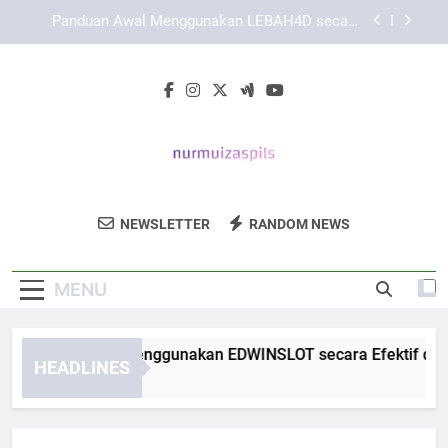
Skip
KAYA787 dan Strategi Menciptakan Pengalaman
to
Akses yang Nyaman
content
Cara Menyesuaikan Tampilan KAYA787 pada
Desktop dan Perangkat Mobile
Panduan Awal Menggunakan EDWINSLOT secara
Efektif dan Terarah
Panduan Awal Menggunakan LEBAH4D secara
Efektif dan Terarah
Nurmuiza Spils
KAYA787 dan Strategi Menciptakan Pengalaman
Dapatkan Produk Kesehatan Dan
Akses yang Nyaman
NEWSLETTER
RANDOM NEWS
Wellness Terbaik Di Nurmuiza Spils.
Cara Menyesuaikan Tampilan KAYA787 pada
Desktop dan Perangkat Mobile
Untuk Hidup Sehat Dan Bersemangat.
MENU
nduan Awal Menggunakan EDWINSLOT secara Efektif dan Te
HEADLINES
Weeks Ago