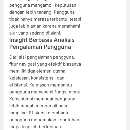
pengguna mengambil keputusan
dengan lebih tenang. Pengguna
tidak hanya merasa terbantu, tetapi
juga lebih aman karena memahami
alur yang sedang dijalani.
Insight Berbasis Analisis
Pengalaman Pengguna
Dari sisi pengalaman pengguna,
fitur navigasi yang efektif biasanya
memiliki tiga elemen utama:
kejelasan, konsistensi, dan
efisiensi. Kejelasan membantu
pengguna memahami fungsi menu.
Konsistensi membuat pengguna
lebih mudah mengenali pola
tampilan. Efisiensi membantu
pengguna menemukan kebutuhan
tanpa langkah berlebihan.