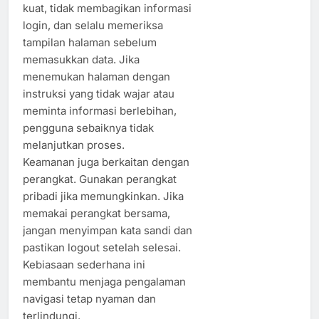
kuat, tidak membagikan informasi
login, dan selalu memeriksa
tampilan halaman sebelum
memasukkan data. Jika
menemukan halaman dengan
instruksi yang tidak wajar atau
meminta informasi berlebihan,
pengguna sebaiknya tidak
melanjutkan proses.
Keamanan juga berkaitan dengan
perangkat. Gunakan perangkat
pribadi jika memungkinkan. Jika
memakai perangkat bersama,
jangan menyimpan kata sandi dan
pastikan logout setelah selesai.
Kebiasaan sederhana ini
membantu menjaga pengalaman
navigasi tetap nyaman dan
terlindungi.