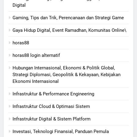
Digital
Gaming, Tips dan Trik, Perencanaan dan Strategi Game
Gaya Hidup Digital, Event Ramadhan, Komunitas Online\
horas88
horas88 login alternatif
Hubungan Internasional, Ekonomi & Politik Global,
Strategi Diplomasi, Geopolitik & Kekayaan, Kebijakan
Ekonomi Internasional
Infrastruktur & Performance Engineering
Infrastruktur Cloud & Optimasi Sistem
Infrastruktur Digital & Sistem Platform
Investasi, Teknologi Finansial, Panduan Pemula