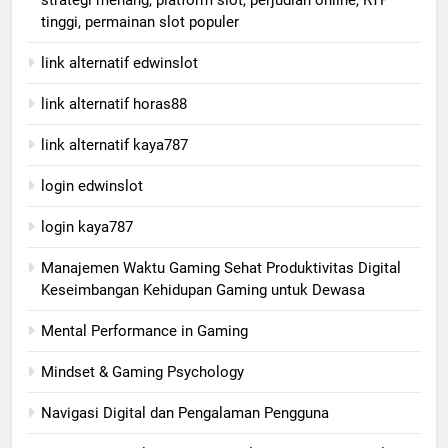
strategi menang, platform slot, perjudian online, RTP
tinggi, permainan slot populer
link alternatif edwinslot
link alternatif horas88
link alternatif kaya787
login edwinslot
login kaya787
Manajemen Waktu Gaming Sehat Produktivitas Digital
Keseimbangan Kehidupan Gaming untuk Dewasa
Mental Performance in Gaming
Mindset & Gaming Psychology
Navigasi Digital dan Pengalaman Pengguna