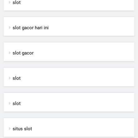
slot
slot gacor hari ini
slot gacor
slot
slot
situs slot