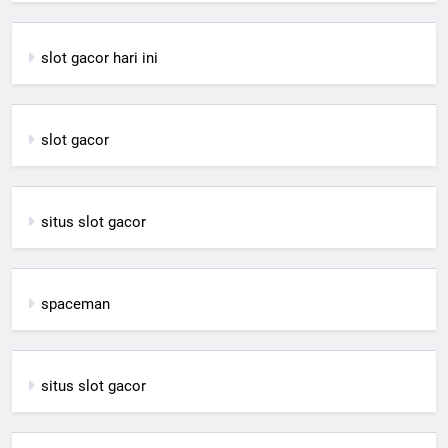
slot gacor hari ini
slot gacor
situs slot gacor
spaceman
situs slot gacor