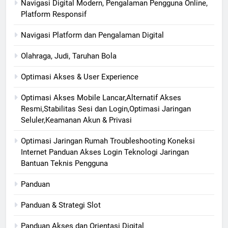
Navigasi Digital Modern, Pengalaman Pengguna Online,
Platform Responsif
Navigasi Platform dan Pengalaman Digital
Olahraga, Judi, Taruhan Bola
Optimasi Akses & User Experience
Optimasi Akses Mobile Lancar,Alternatif Akses
Resmi,Stabilitas Sesi dan Login,Optimasi Jaringan
Seluler,Keamanan Akun & Privasi
Optimasi Jaringan Rumah Troubleshooting Koneksi
Internet Panduan Akses Login Teknologi Jaringan
Bantuan Teknis Pengguna
Panduan
Panduan & Strategi Slot
Panduan Akses dan Orientasi Digital