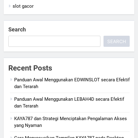
slot gacor
Search
SEARCH
Recent Posts
Panduan Awal Menggunakan EDWINSLOT secara Efektif
dan Terarah
Panduan Awal Menggunakan LEBAH4D secara Efektif
dan Terarah
KAYA787 dan Strategi Menciptakan Pengalaman Akses
yang Nyaman