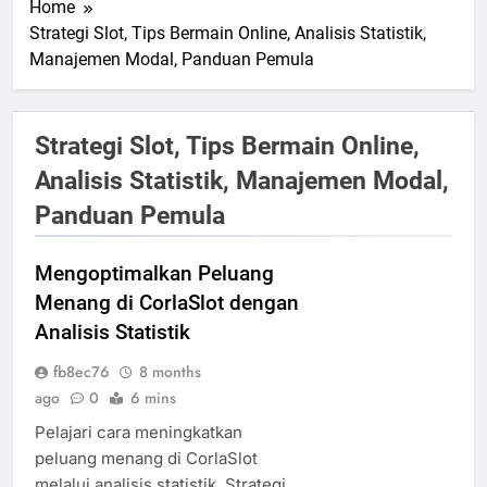
Home
Strategi Slot, Tips Bermain Online, Analisis Statistik,
Manajemen Modal, Panduan Pemula
Strategi Slot, Tips Bermain Online,
Analisis Statistik, Manajemen Modal,
Panduan Pemula
Mengoptimalkan Peluang
Menang di CorlaSlot dengan
Analisis Statistik
fb8ec76
8 months
ago
0
6 mins
Pelajari cara meningkatkan
peluang menang di CorlaSlot
melalui analisis statistik. Strategi