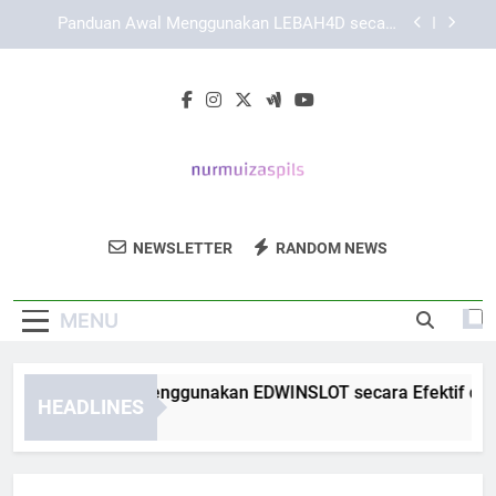
Skip
KAYA787 dan Strategi Menciptakan Pengalaman
to
Akses yang Nyaman
content
Cara Menyesuaikan Tampilan KAYA787 pada
Desktop dan Perangkat Mobile
Panduan Awal Menggunakan EDWINSLOT secara
Efektif dan Terarah
Panduan Awal Menggunakan LEBAH4D secara
Efektif dan Terarah
Nurmuiza Spils
KAYA787 dan Strategi Menciptakan Pengalaman
Dapatkan Produk Kesehatan Dan
Akses yang Nyaman
NEWSLETTER
RANDOM NEWS
Wellness Terbaik Di Nurmuiza Spils.
Cara Menyesuaikan Tampilan KAYA787 pada
Desktop dan Perangkat Mobile
Untuk Hidup Sehat Dan Bersemangat.
MENU
anduan Awal Menggunakan EDWINSLOT secara Efektif dan Te
HEADLINES
Weeks Ago