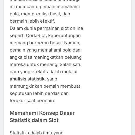
ini membantu pemain memahami
pola, memprediksi hasil, dan
bermain lebih efektif.
Dalam dunia permainan slot online
seperti CorlaSlot, keberuntungan
memang berperan besar. Namun,
pemain yang memahami pola dan
angka bisa meningkatkan peluang
mereka untuk menang. Salah satu
cara yang efektif adalah melalui
analisis statistik
, yang
memungkinkan pemain membuat
keputusan lebih cerdas dan
terukur saat bermain.
Memahami Konsep Dasar
Statistik dalam Slot
Statistik adalah ilmu yang