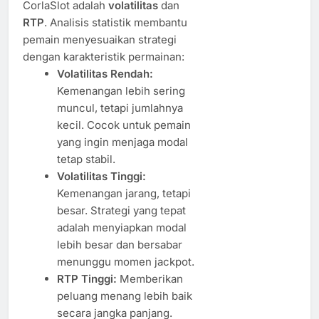
CorlaSlot adalah
volatilitas
dan
RTP
. Analisis statistik membantu
pemain menyesuaikan strategi
dengan karakteristik permainan:
Volatilitas Rendah:
Kemenangan lebih sering
muncul, tetapi jumlahnya
kecil. Cocok untuk pemain
yang ingin menjaga modal
tetap stabil.
Volatilitas Tinggi:
Kemenangan jarang, tetapi
besar. Strategi yang tepat
adalah menyiapkan modal
lebih besar dan bersabar
menunggu momen jackpot.
RTP Tinggi:
Memberikan
peluang menang lebih baik
secara jangka panjang.