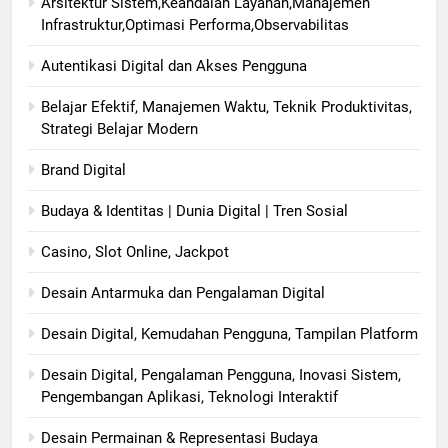
Arsitektur Sistem,Keandalan Layanan,Manajemen
Infrastruktur,Optimasi Performa,Observabilitas
Autentikasi Digital dan Akses Pengguna
Belajar Efektif, Manajemen Waktu, Teknik Produktivitas,
Strategi Belajar Modern
Brand Digital
Budaya & Identitas | Dunia Digital | Tren Sosial
Casino, Slot Online, Jackpot
Desain Antarmuka dan Pengalaman Digital
Desain Digital, Kemudahan Pengguna, Tampilan Platform
Desain Digital, Pengalaman Pengguna, Inovasi Sistem,
Pengembangan Aplikasi, Teknologi Interaktif
Desain Permainan & Representasi Budaya