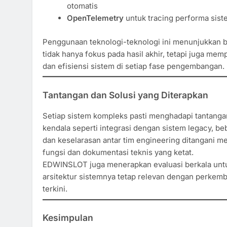
otomatis
OpenTelemetry
untuk tracing performa sist
Penggunaan teknologi-teknologi ini menunjukka
tidak hanya fokus pada hasil akhir, tetapi juga me
dan efisiensi sistem di setiap fase pengembangan.
Tantangan dan Solusi yang Diterapkan
Setiap sistem kompleks pasti menghadapi tantang
kendala seperti integrasi dengan sistem legacy, beb
dan keselarasan antar tim engineering ditangani mel
fungsi dan dokumentasi teknis yang ketat.
EDWINSLOT juga menerapkan evaluasi berkala un
arsitektur sistemnya tetap relevan dengan perkem
terkini.
Kesimpulan