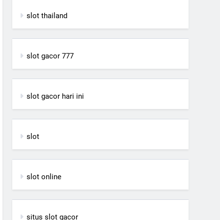
slot thailand
slot gacor 777
slot gacor hari ini
slot
slot online
situs slot gacor