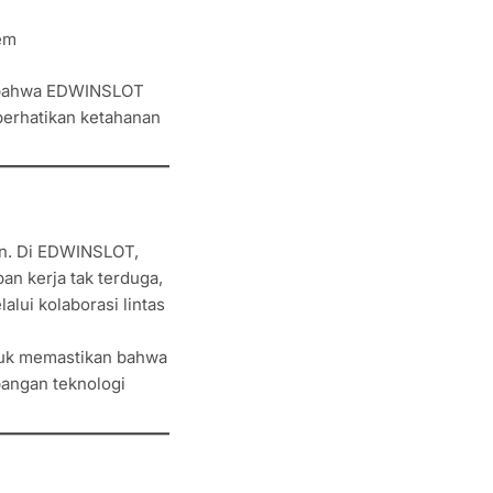
em
n bahwa EDWINSLOT
mperhatikan ketahanan
an. Di EDWINSLOT,
an kerja tak terduga,
alui kolaborasi lintas
tuk memastikan bahwa
bangan teknologi