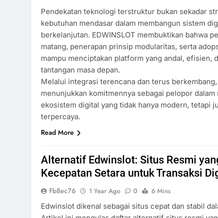
Pendekatan teknologi terstruktur bukan sekadar str
kebutuhan mendasar dalam membangun sistem digi
berkelanjutan. EDWINSLOT membuktikan bahwa p
matang, penerapan prinsip modularitas, serta adopsi
mampu menciptakan platform yang andal, efisien, 
tantangan masa depan.
Melalui integrasi terencana dan terus berkemban
menunjukkan komitmennya sebagai pelopor dala
ekosistem digital yang tidak hanya modern, tetapi j
terpercaya.
Read More
Alternatif Edwinslot: Situs Resmi ya
Kecepatan Setara untuk Transaksi Di
Fb8ec76
1 Year Ago
0
6 Mins
Edwinslot dikenal sebagai situs cepat dan stabil dal
Artikel ini mengulas daftar alternatif situs resmi 