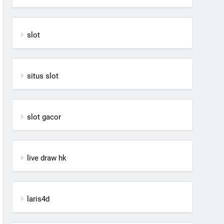
slot
situs slot
slot gacor
live draw hk
laris4d