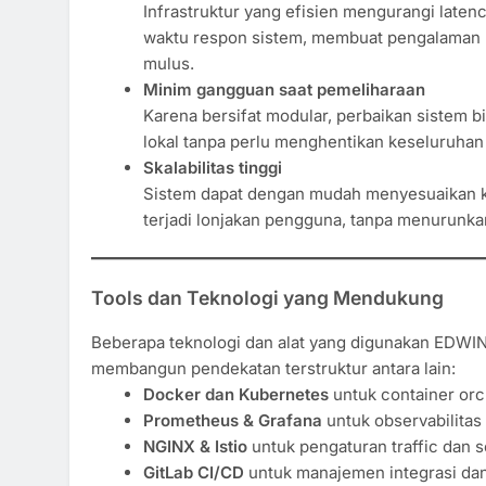
Infrastruktur yang efisien mengurangi late
waktu respon sistem, membuat pengalaman 
mulus.
Minim gangguan saat pemeliharaan
Karena bersifat modular, perbaikan sistem b
lokal tanpa perlu menghentikan keseluruhan
Skalabilitas tinggi
Sistem dapat dengan mudah menyesuaikan k
terjadi lonjakan pengguna, tanpa menurunka
Tools dan Teknologi yang Mendukung
Beberapa teknologi dan alat yang digunakan EDW
membangun pendekatan terstruktur antara lain:
Docker dan Kubernetes
untuk container orc
Prometheus & Grafana
untuk observabilitas
NGINX & Istio
untuk pengaturan traffic dan 
GitLab CI/CD
untuk manajemen integrasi da