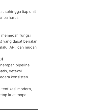
, sehingga tiap unit
tanpa harus
T memecah fungsi
) yang dapat berjalan
lalui API, dan mudah
D)
nerapan pipeline
tis, deteksi
ecara konsisten.
utentikasi modern,
tap kuat tanpa