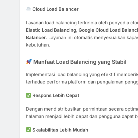
Cloud Load Balancer
Layanan load balancing terkelola oleh penyedia clo
Elastic Load Balancing
,
Google Cloud Load Balanc
Balancer
. Layanan ini otomatis menyesuaikan kapas
kebutuhan.
Manfaat Load Balancing yang Stabil
Implementasi load balancing yang efektif memberi
terhadap performa platform dan pengalaman peng
Respons Lebih Cepat
Dengan mendistribusikan permintaan secara optima
halaman menjadi lebih cepat dan pengguna dapat be
Skalabilitas Lebih Mudah