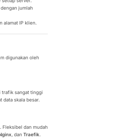
setiap server.
 dengan jumlah
alamat IP klien.
um digunakan oleh
rafik sangat tinggi
 data skala besar.
. Fleksibel dan mudah
Nginx
, dan
Traefik
.