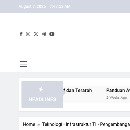
Skip
August 7, 2026
7:47:53 AM
to
content
Nur
Dapatkan 
T secara Efektif dan Terarah
Panduan Awal Menggun
2 Weeks Ago
HEADLINES
Home
Teknologi • Infrastruktur TI • Pengembang