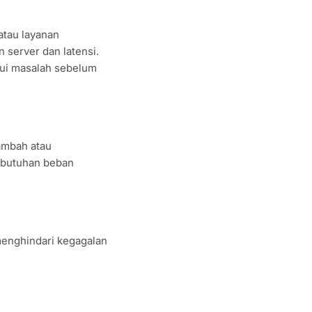
 atau layanan
server dan latensi.
ui masalah sebelum
ambah atau
ebutuhan beban
menghindari kegagalan