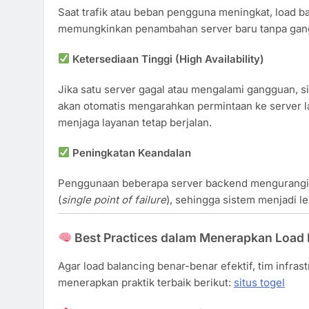
Saat trafik atau beban pengguna meningkat, load b
memungkinkan penambahan server baru tanpa gan
Ketersediaan Tinggi (High Availability)
Jika satu server gagal atau mengalami gangguan, s
akan otomatis mengarahkan permintaan ke server la
menjaga layanan tetap berjalan.
Peningkatan Keandalan
Penggunaan beberapa server backend mengurangi ri
(
single point of failure
), sehingga sistem menjadi le
Best Practices dalam Menerapkan Load 
Agar load balancing benar-benar efektif, tim infrast
menerapkan praktik terbaik berikut:
situs togel