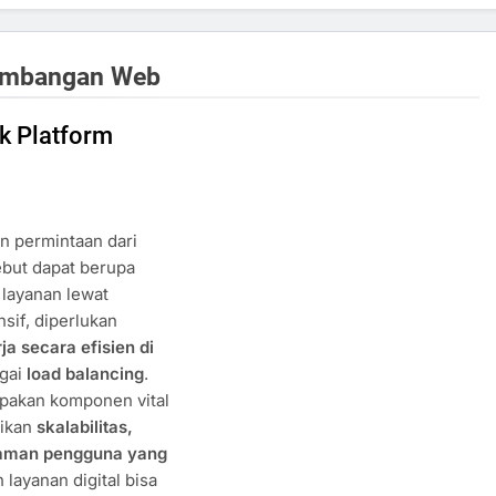
ngembangan Web
uk Platform
aan permintaan dari
ebut dapat berupa
 layanan lewat
nsif, diperlukan
a secara efisien di
agai
load balancing
.
upakan komponen vital
tikan
skalabilitas,
laman pengguna yang
 layanan digital bisa