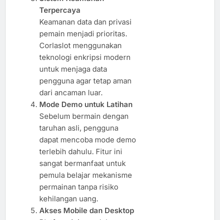
Terpercaya
Keamanan data dan privasi
pemain menjadi prioritas.
Corlaslot menggunakan
teknologi enkripsi modern
untuk menjaga data
pengguna agar tetap aman
dari ancaman luar.
Mode Demo untuk Latihan
Sebelum bermain dengan
taruhan asli, pengguna
dapat mencoba mode demo
terlebih dahulu. Fitur ini
sangat bermanfaat untuk
pemula belajar mekanisme
permainan tanpa risiko
kehilangan uang.
Akses Mobile dan Desktop