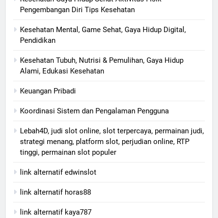
Pengembangan Diri Tips Kesehatan
Kesehatan Mental, Game Sehat, Gaya Hidup Digital,
Pendidikan
Kesehatan Tubuh, Nutrisi & Pemulihan, Gaya Hidup
Alami, Edukasi Kesehatan
Keuangan Pribadi
Koordinasi Sistem dan Pengalaman Pengguna
Lebah4D, judi slot online, slot terpercaya, permainan judi,
strategi menang, platform slot, perjudian online, RTP
tinggi, permainan slot populer
link alternatif edwinslot
link alternatif horas88
link alternatif kaya787