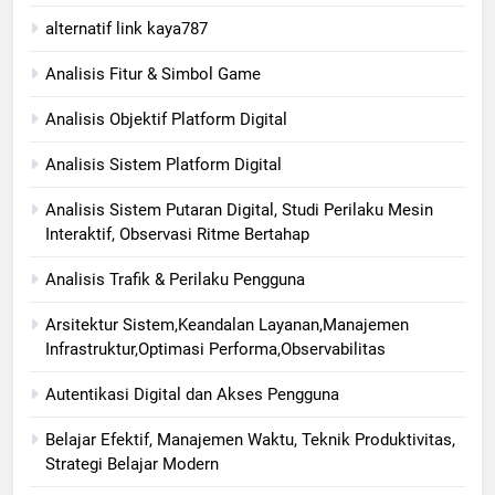
alternatif link kaya787
Analisis Fitur & Simbol Game
Analisis Objektif Platform Digital
Analisis Sistem Platform Digital
Analisis Sistem Putaran Digital, Studi Perilaku Mesin
Interaktif, Observasi Ritme Bertahap
Analisis Trafik & Perilaku Pengguna
Arsitektur Sistem,Keandalan Layanan,Manajemen
Infrastruktur,Optimasi Performa,Observabilitas
Autentikasi Digital dan Akses Pengguna
Belajar Efektif, Manajemen Waktu, Teknik Produktivitas,
Strategi Belajar Modern