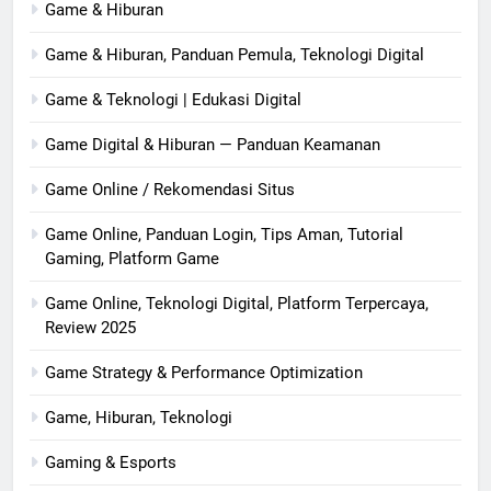
Game & Hiburan
Game & Hiburan, Panduan Pemula, Teknologi Digital
Game & Teknologi | Edukasi Digital
Game Digital & Hiburan — Panduan Keamanan
Game Online / Rekomendasi Situs
Game Online, Panduan Login, Tips Aman, Tutorial
Gaming, Platform Game
Game Online, Teknologi Digital, Platform Terpercaya,
Review 2025
Game Strategy & Performance Optimization
Game, Hiburan, Teknologi
Gaming & Esports