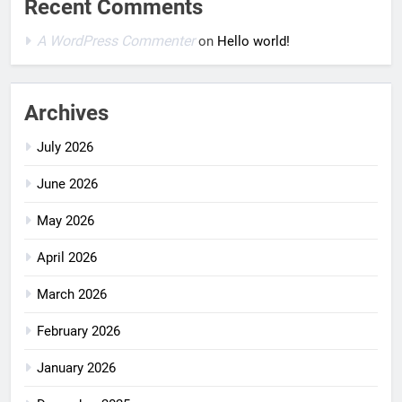
Recent Comments
A WordPress Commenter
on
Hello world!
Archives
July 2026
June 2026
May 2026
April 2026
March 2026
February 2026
January 2026