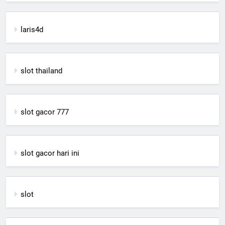
laris4d
slot thailand
slot gacor 777
slot gacor hari ini
slot