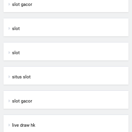
slot gacor
slot
slot
situs slot
slot gacor
live draw hk