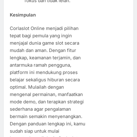
fokus dan tidak lelah.
Kesimpulan
Corlaslot Online menjadi pilihan
tepat bagi pemula yang ingin
menjajal dunia game slot secara
mudah dan aman. Dengan fitur
lengkap, keamanan terjamin, dan
antarmuka ramah pengguna,
platform ini mendukung proses
belajar sekaligus hiburan secara
optimal. Mulailah dengan
mengenal permainan, manfaatkan
mode demo, dan terapkan strategi
sederhana agar pengalaman
bermain semakin menyenangkan.
Dengan panduan lengkap ini, kamu
sudah siap untuk mulai