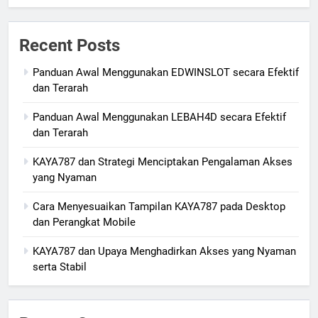
Recent Posts
Panduan Awal Menggunakan EDWINSLOT secara Efektif
dan Terarah
Panduan Awal Menggunakan LEBAH4D secara Efektif
dan Terarah
KAYA787 dan Strategi Menciptakan Pengalaman Akses
yang Nyaman
Cara Menyesuaikan Tampilan KAYA787 pada Desktop
dan Perangkat Mobile
KAYA787 dan Upaya Menghadirkan Akses yang Nyaman
serta Stabil