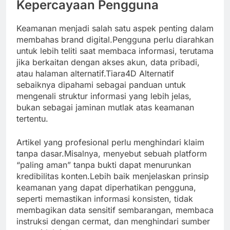
Kepercayaan Pengguna
Keamanan menjadi salah satu aspek penting dalam
membahas brand digital.Pengguna perlu diarahkan
untuk lebih teliti saat membaca informasi, terutama
jika berkaitan dengan akses akun, data pribadi,
atau halaman alternatif.Tiara4D Alternatif
sebaiknya dipahami sebagai panduan untuk
mengenali struktur informasi yang lebih jelas,
bukan sebagai jaminan mutlak atas keamanan
tertentu.
Artikel yang profesional perlu menghindari klaim
tanpa dasar.Misalnya, menyebut sebuah platform
“paling aman” tanpa bukti dapat menurunkan
kredibilitas konten.Lebih baik menjelaskan prinsip
keamanan yang dapat diperhatikan pengguna,
seperti memastikan informasi konsisten, tidak
membagikan data sensitif sembarangan, membaca
instruksi dengan cermat, dan menghindari sumber