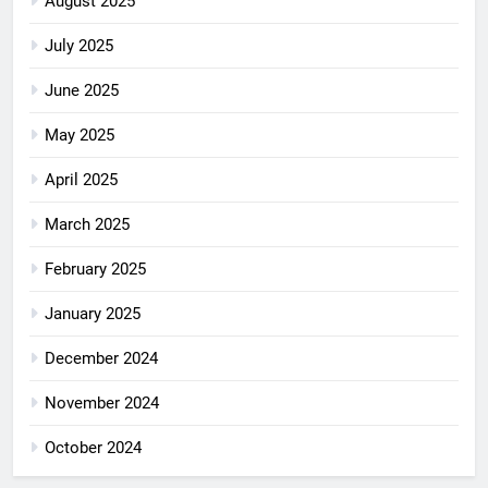
August 2025
July 2025
June 2025
May 2025
April 2025
March 2025
February 2025
January 2025
December 2024
November 2024
October 2024