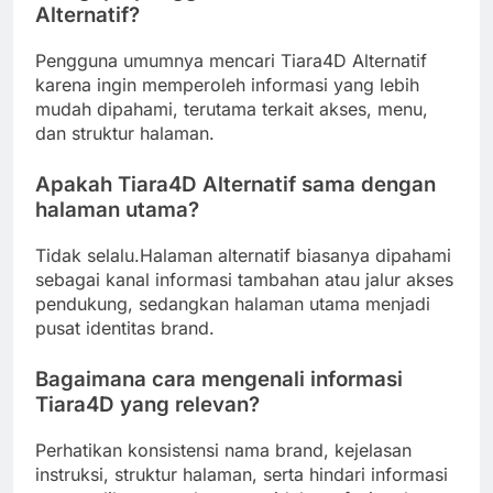
Alternatif?
Pengguna umumnya mencari Tiara4D Alternatif
karena ingin memperoleh informasi yang lebih
mudah dipahami, terutama terkait akses, menu,
dan struktur halaman.
Apakah Tiara4D Alternatif sama dengan
halaman utama?
Tidak selalu.Halaman alternatif biasanya dipahami
sebagai kanal informasi tambahan atau jalur akses
pendukung, sedangkan halaman utama menjadi
pusat identitas brand.
Bagaimana cara mengenali informasi
Tiara4D yang relevan?
Perhatikan konsistensi nama brand, kejelasan
instruksi, struktur halaman, serta hindari informasi