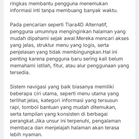
ringkas membantu pengguna menemukan
informasi inti tanpa membuang banyak waktu.
Pada pencarian seperti Tiara4D Alternatif,
pengguna umumnya menginginkan halaman yang
mudah dipahami sejak awal.Mereka mencari akses
yang jelas, struktur menu yang logis, serta
penjelasan yang tidak membingungkan.Hal ini
penting karena pengguna baru sering kali belum
memahami istilah, fitur, atau alur penggunaan yang
tersedia.
Sistem navigasi yang baik biasanya memiliki
beberapa ciri utama, seperti menu utama yang
terlihat jelas, kategori informasi yang tersusun
rapi, tombol bantuan yang mudah ditemukan,
serta tampilan yang konsisten di berbagai
perangkat.Jika unsur ini terpenuhi, pengalaman
membaca dan menjelajah halaman akan terasa
lebih nyaman.