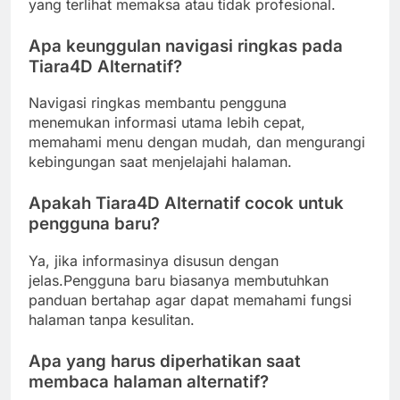
yang terlihat memaksa atau tidak profesional.
Apa keunggulan navigasi ringkas pada
Tiara4D Alternatif?
Navigasi ringkas membantu pengguna
menemukan informasi utama lebih cepat,
memahami menu dengan mudah, dan mengurangi
kebingungan saat menjelajahi halaman.
Apakah Tiara4D Alternatif cocok untuk
pengguna baru?
Ya, jika informasinya disusun dengan
jelas.Pengguna baru biasanya membutuhkan
panduan bertahap agar dapat memahami fungsi
halaman tanpa kesulitan.
Apa yang harus diperhatikan saat
membaca halaman alternatif?