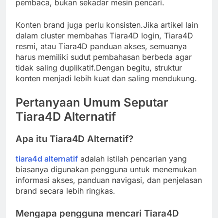
pembaca, bukan sekadar mesin pencari.
Konten brand juga perlu konsisten.Jika artikel lain
dalam cluster membahas Tiara4D login, Tiara4D
resmi, atau Tiara4D panduan akses, semuanya
harus memiliki sudut pembahasan berbeda agar
tidak saling duplikatif.Dengan begitu, struktur
konten menjadi lebih kuat dan saling mendukung.
Pertanyaan Umum Seputar
Tiara4D Alternatif
Apa itu Tiara4D Alternatif?
tiara4d alternatif
adalah istilah pencarian yang
biasanya digunakan pengguna untuk menemukan
informasi akses, panduan navigasi, dan penjelasan
brand secara lebih ringkas.
Mengapa pengguna mencari Tiara4D