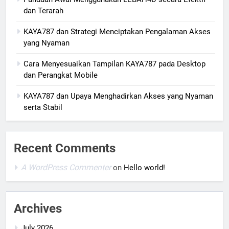
dan Terarah
KAYA787 dan Strategi Menciptakan Pengalaman Akses
yang Nyaman
Cara Menyesuaikan Tampilan KAYA787 pada Desktop
dan Perangkat Mobile
KAYA787 dan Upaya Menghadirkan Akses yang Nyaman
serta Stabil
Recent Comments
A WordPress Commenter
on
Hello world!
Archives
July 2026