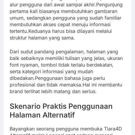
alur pengguna dari awal sampai akhir.Pengunjung
pertama kali biasanya membutuhkan gambaran
umum, sedangkan pengguna yang sudah familiar
membutuhkan akses cepat menuju informasi
tertentu.Keduanya harus bisa dilayani melalui
struktur halaman yang sama.
Dari sudut pandang pengalaman, halaman yang
baik sebaiknya memiliki tulisan yang jelas, ukuran
font nyaman, tombol tidak terlalu berdekatan,
serta kategori informasi yang mudah
dibedakan.Penggunaan bahasa juga perlu
profesional dan tidak memaksa.Hal ini membantu
brand terlihat lebih matang dan serius.
Skenario Praktis Penggunaan
Halaman Alternatif
Bayangkan seorang pengguna membuka Tiara4D