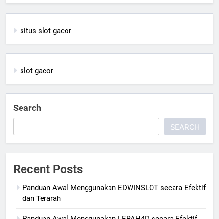
situs slot gacor
slot gacor
Search
SEARCH
Recent Posts
Panduan Awal Menggunakan EDWINSLOT secara Efektif
dan Terarah
Panduan Awal Menggunakan LEBAH4D secara Efektif