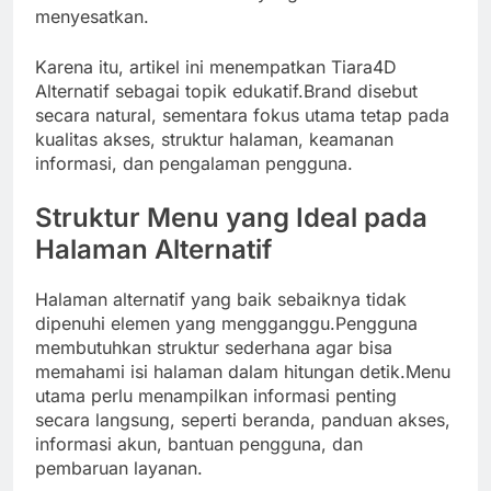
menyesatkan.
Karena itu, artikel ini menempatkan Tiara4D
Alternatif sebagai topik edukatif.Brand disebut
secara natural, sementara fokus utama tetap pada
kualitas akses, struktur halaman, keamanan
informasi, dan pengalaman pengguna.
Struktur Menu yang Ideal pada
Halaman Alternatif
Halaman alternatif yang baik sebaiknya tidak
dipenuhi elemen yang mengganggu.Pengguna
membutuhkan struktur sederhana agar bisa
memahami isi halaman dalam hitungan detik.Menu
utama perlu menampilkan informasi penting
secara langsung, seperti beranda, panduan akses,
informasi akun, bantuan pengguna, dan
pembaruan layanan.