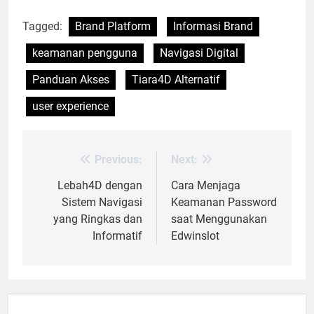
Tagged:
Brand Platform
Informasi Brand
keamanan pengguna
Navigasi Digital
Panduan Akses
Tiara4D Alternatif
user experience
Previous:
Next:
Post
navigation
Lebah4D dengan
Cara Menjaga
Sistem Navigasi
Keamanan Password
yang Ringkas dan
saat Menggunakan
Informatif
Edwinslot