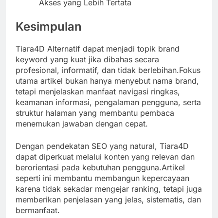
Akses yang Lebih Tertata
Kesimpulan
Tiara4D Alternatif dapat menjadi topik brand
keyword yang kuat jika dibahas secara
profesional, informatif, dan tidak berlebihan.Fokus
utama artikel bukan hanya menyebut nama brand,
tetapi menjelaskan manfaat navigasi ringkas,
keamanan informasi, pengalaman pengguna, serta
struktur halaman yang membantu pembaca
menemukan jawaban dengan cepat.
Dengan pendekatan SEO yang natural, Tiara4D
dapat diperkuat melalui konten yang relevan dan
berorientasi pada kebutuhan pengguna.Artikel
seperti ini membantu membangun kepercayaan
karena tidak sekadar mengejar ranking, tetapi juga
memberikan penjelasan yang jelas, sistematis, dan
bermanfaat.