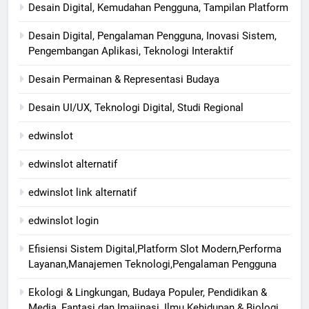
Desain Digital, Kemudahan Pengguna, Tampilan Platform
Desain Digital, Pengalaman Pengguna, Inovasi Sistem,
Pengembangan Aplikasi, Teknologi Interaktif
Desain Permainan & Representasi Budaya
Desain UI/UX, Teknologi Digital, Studi Regional
edwinslot
edwinslot alternatif
edwinslot link alternatif
edwinslot login
Efisiensi Sistem Digital,Platform Slot Modern,Performa
Layanan,Manajemen Teknologi,Pengalaman Pengguna
Ekologi & Lingkungan, Budaya Populer, Pendidikan &
Media, Fantasi dan Imajinasi, Ilmu Kehidupan & Biologi,