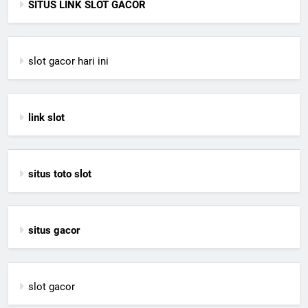
SITUS LINK SLOT GACOR
slot gacor hari ini
link slot
situs toto slot
situs gacor
slot gacor