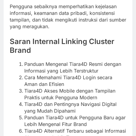
Pengguna sebaiknya memperhatikan kejelasan
informasi, keamanan data pribadi, konsistensi
tampilan, dan tidak mengikuti instruksi dari sumber
yang meragukan.
Saran Internal Linking Cluster
Brand
Panduan Mengenal Tiara4D Resmi dengan
Informasi yang Lebih Terstruktur
Cara Memahami Tiara4D Login secara
Aman dan Efisien
Tiara4D Akses Mobile dengan Tampilan
Praktis untuk Pengguna Modern
Tiara4D dan Pentingnya Navigasi Digital
yang Mudah Dipahami
Panduan Tiara4D untuk Pengguna Baru agar
Lebih Mengenal Fitur Brand
Tiara4D Alternatif Terbaru sebagai Informasi