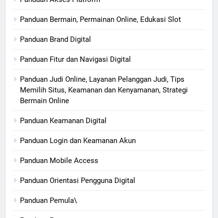
Panduan Bermain, Permainan Online, Edukasi Slot
Panduan Brand Digital
Panduan Fitur dan Navigasi Digital
Panduan Judi Online, Layanan Pelanggan Judi, Tips
Memilih Situs, Keamanan dan Kenyamanan, Strategi
Bermain Online
Panduan Keamanan Digital
Panduan Login dan Keamanan Akun
Panduan Mobile Access
Panduan Orientasi Pengguna Digital
Panduan Pemula\