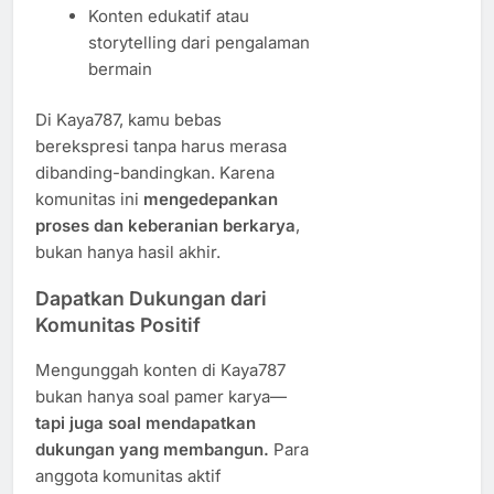
Konten edukatif atau
storytelling dari pengalaman
bermain
Di Kaya787, kamu bebas
berekspresi tanpa harus merasa
dibanding-bandingkan. Karena
komunitas ini
mengedepankan
proses dan keberanian berkarya
,
bukan hanya hasil akhir.
Dapatkan Dukungan dari
Komunitas Positif
Mengunggah konten di Kaya787
bukan hanya soal pamer karya—
tapi juga soal mendapatkan
dukungan yang membangun.
Para
anggota komunitas aktif