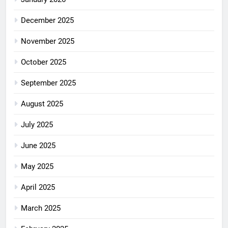
December 2025
November 2025
October 2025
September 2025
August 2025
July 2025
June 2025
May 2025
April 2025
March 2025