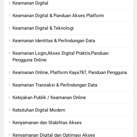
Keamanan Digital
Keamanan Digital & Panduan Akses Platform
Keamanan Digital & Teknologi
Keamanan Identitas & Perlindungan Data
Keamanan Login,Akses Digital Praktis,Panduan
Pengguna Online
Keamanan Online, Platform Kaya787, Panduan Pengguna
Keamanan Transaksi & Perlindungan Data
Kebijakan Publik / Keamanan Online
Kebutuhan Digital Modern
Kenyamanan dan Stabilitas Akses
Kenyamanan Digital dan Optimasi Akses