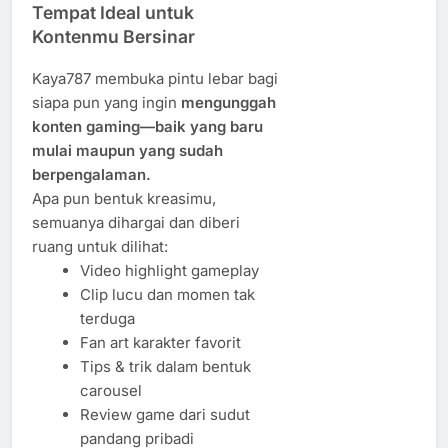
Tempat Ideal untuk
Kontenmu Bersinar
Kaya787 membuka pintu lebar bagi
siapa pun yang ingin
mengunggah
konten gaming—baik yang baru
mulai maupun yang sudah
berpengalaman.
Apa pun bentuk kreasimu,
semuanya dihargai dan diberi
ruang untuk dilihat:
Video highlight gameplay
Clip lucu dan momen tak
terduga
Fan art karakter favorit
Tips & trik dalam bentuk
carousel
Review game dari sudut
pandang pribadi