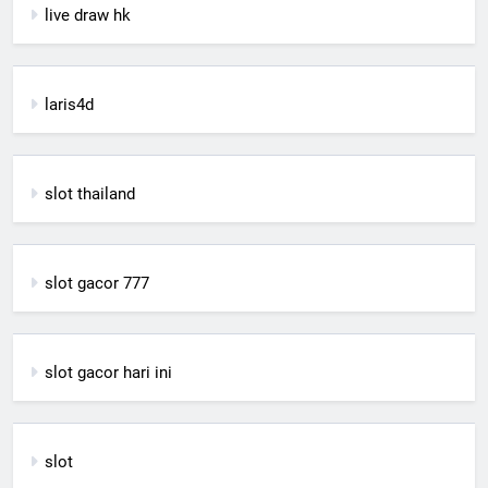
live draw hk
laris4d
slot thailand
slot gacor 777
slot gacor hari ini
slot