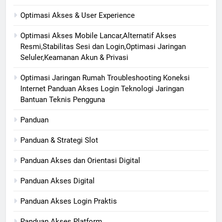
Optimasi Akses & User Experience
Optimasi Akses Mobile Lancar,Alternatif Akses
Resmi,Stabilitas Sesi dan Login,Optimasi Jaringan
Seluler,Keamanan Akun & Privasi
Optimasi Jaringan Rumah Troubleshooting Koneksi
Internet Panduan Akses Login Teknologi Jaringan
Bantuan Teknis Pengguna
Panduan
Panduan & Strategi Slot
Panduan Akses dan Orientasi Digital
Panduan Akses Digital
Panduan Akses Login Praktis
Panduan Akses Platform