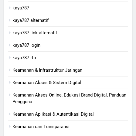
kaya787
kaya787 alternatif
kaya787 link alternatif
kaya787 login
kaya787 rtp
Keamanan & Infrastruktur Jaringan
Keamanan Akses & Sistem Digital
Keamanan Akses Online, Edukasi Brand Digital, Panduan
Pengguna
Keamanan Aplikasi & Autentikasi Digital
Keamanan dan Transparansi