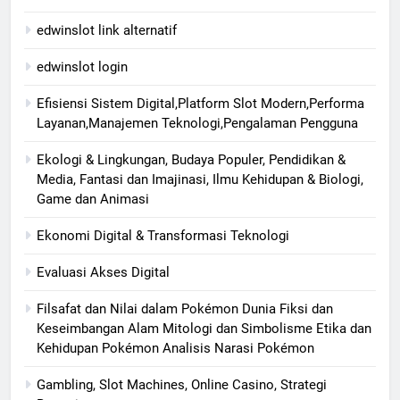
edwinslot link alternatif
edwinslot login
Efisiensi Sistem Digital,Platform Slot Modern,Performa
Layanan,Manajemen Teknologi,Pengalaman Pengguna
Ekologi & Lingkungan, Budaya Populer, Pendidikan &
Media, Fantasi dan Imajinasi, Ilmu Kehidupan & Biologi,
Game dan Animasi
Ekonomi Digital & Transformasi Teknologi
Evaluasi Akses Digital
Filsafat dan Nilai dalam Pokémon Dunia Fiksi dan
Keseimbangan Alam Mitologi dan Simbolisme Etika dan
Kehidupan Pokémon Analisis Narasi Pokémon
Gambling, Slot Machines, Online Casino, Strategi