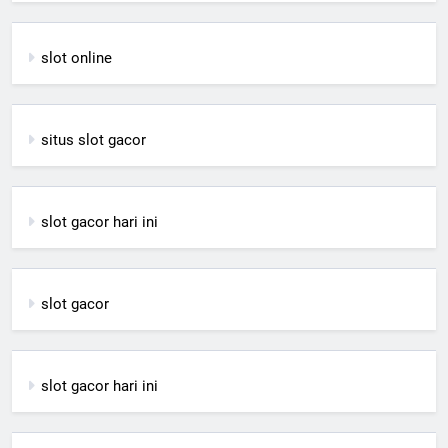
slot online
situs slot gacor
slot gacor hari ini
slot gacor
slot gacor hari ini