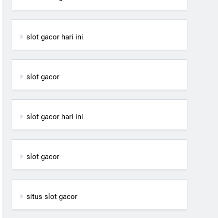
slot gacor hari ini
slot gacor
slot gacor hari ini
slot gacor
situs slot gacor