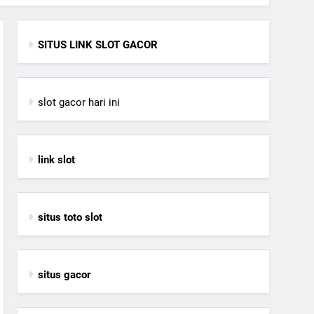
SITUS LINK SLOT GACOR
slot gacor hari ini
link slot
situs toto slot
situs gacor