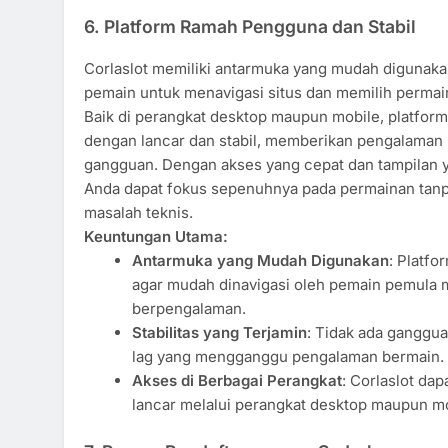
6.
Platform Ramah Pengguna dan Stabil
Corlaslot memiliki antarmuka yang mudah diguna
pemain untuk menavigasi situs dan memilih perma
Baik di perangkat desktop maupun mobile, platform 
dengan lancar dan stabil, memberikan pengalaman
gangguan. Dengan akses yang cepat dan tampilan y
Anda dapat fokus sepenuhnya pada permainan tanp
masalah teknis.
Keuntungan Utama:
Antarmuka yang Mudah Digunakan
: Platfo
agar mudah dinavigasi oleh pemain pemula
berpengalaman.
Stabilitas yang Terjamin
: Tidak ada ganggua
lag yang mengganggu pengalaman bermain.
Akses di Berbagai Perangkat
: Corlaslot da
lancar melalui perangkat desktop maupun mo