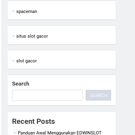
spaceman
situs slot gacor
slot gacor
Search
SEARCH
Recent Posts
Panduan Awal Menggunakan EDWINSLOT