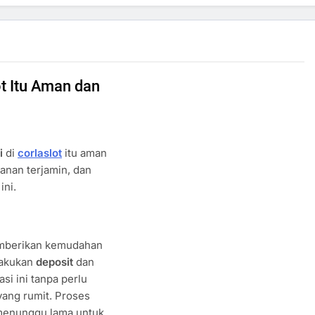
t Itu Aman dan
i
di
corlaslot
itu aman
anan terjamin, dan
ini.
berikan kemudahan
lakukan
deposit
dan
i ini tanpa perlu
yang rumit. Proses
 menunggu lama untuk