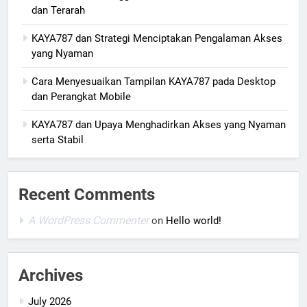
dan Terarah
KAYA787 dan Strategi Menciptakan Pengalaman Akses
yang Nyaman
Cara Menyesuaikan Tampilan KAYA787 pada Desktop
dan Perangkat Mobile
KAYA787 dan Upaya Menghadirkan Akses yang Nyaman
serta Stabil
Recent Comments
A WordPress Commenter
on
Hello world!
Archives
July 2026