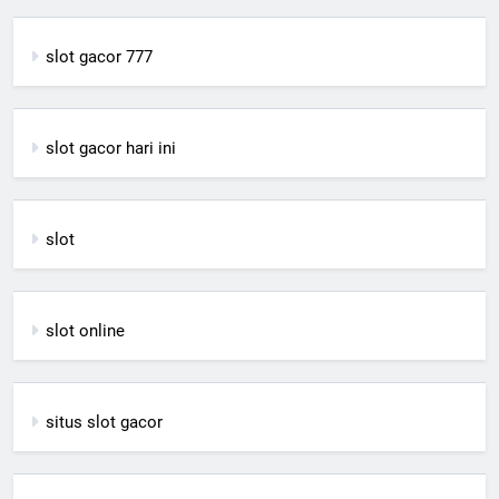
slot gacor 777
slot gacor hari ini
slot
slot online
situs slot gacor