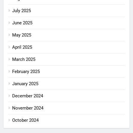
July 2025
June 2025
May 2025
April 2025
March 2025
February 2025
January 2025
December 2024
November 2024
October 2024