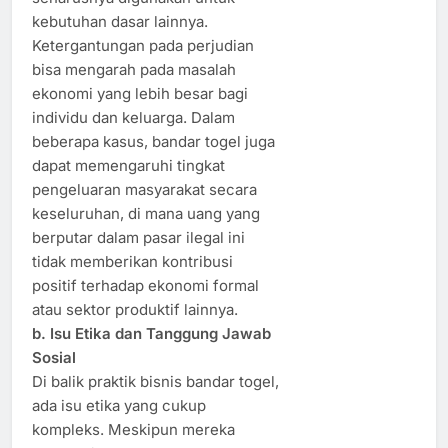
kebutuhan dasar lainnya.
Ketergantungan pada perjudian
bisa mengarah pada masalah
ekonomi yang lebih besar bagi
individu dan keluarga. Dalam
beberapa kasus, bandar togel juga
dapat memengaruhi tingkat
pengeluaran masyarakat secara
keseluruhan, di mana uang yang
berputar dalam pasar ilegal ini
tidak memberikan kontribusi
positif terhadap ekonomi formal
atau sektor produktif lainnya.
b. Isu Etika dan Tanggung Jawab
Sosial
Di balik praktik bisnis bandar togel,
ada isu etika yang cukup
kompleks. Meskipun mereka