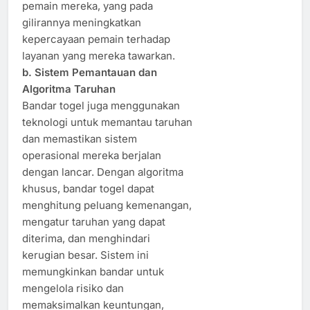
pemain mereka, yang pada
gilirannya meningkatkan
kepercayaan pemain terhadap
layanan yang mereka tawarkan.
b. Sistem Pemantauan dan
Algoritma Taruhan
Bandar togel juga menggunakan
teknologi untuk memantau taruhan
dan memastikan sistem
operasional mereka berjalan
dengan lancar. Dengan algoritma
khusus, bandar togel dapat
menghitung peluang kemenangan,
mengatur taruhan yang dapat
diterima, dan menghindari
kerugian besar. Sistem ini
memungkinkan bandar untuk
mengelola risiko dan
memaksimalkan keuntungan,