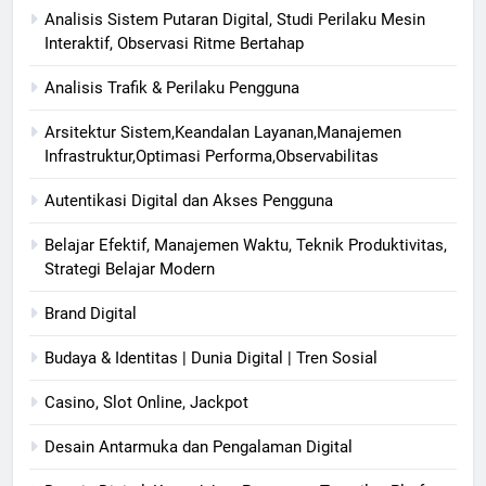
Analisis Sistem Putaran Digital, Studi Perilaku Mesin
Interaktif, Observasi Ritme Bertahap
Analisis Trafik & Perilaku Pengguna
Arsitektur Sistem,Keandalan Layanan,Manajemen
Infrastruktur,Optimasi Performa,Observabilitas
Autentikasi Digital dan Akses Pengguna
Belajar Efektif, Manajemen Waktu, Teknik Produktivitas,
Strategi Belajar Modern
Brand Digital
Budaya & Identitas | Dunia Digital | Tren Sosial
Casino, Slot Online, Jackpot
Desain Antarmuka dan Pengalaman Digital