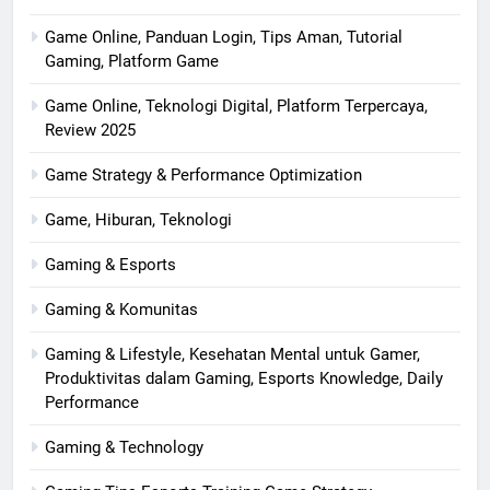
Game Online, Panduan Login, Tips Aman, Tutorial
Gaming, Platform Game
Game Online, Teknologi Digital, Platform Terpercaya,
Review 2025
Game Strategy & Performance Optimization
Game, Hiburan, Teknologi
Gaming & Esports
Gaming & Komunitas
Gaming & Lifestyle, Kesehatan Mental untuk Gamer,
Produktivitas dalam Gaming, Esports Knowledge, Daily
Performance
Gaming & Technology