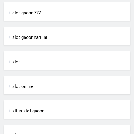
slot gacor 777
slot gacor hari ini
slot
slot online
situs slot gacor