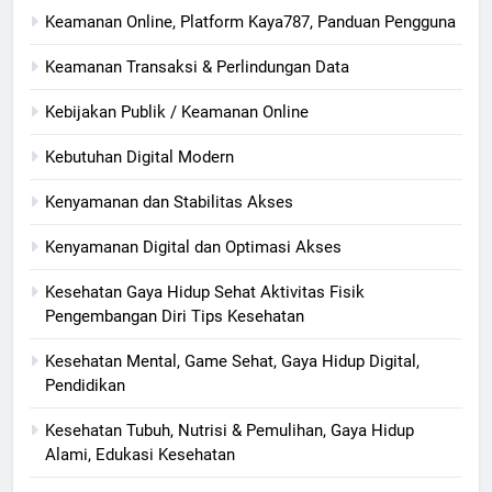
Keamanan Online, Platform Kaya787, Panduan Pengguna
Keamanan Transaksi & Perlindungan Data
Kebijakan Publik / Keamanan Online
Kebutuhan Digital Modern
Kenyamanan dan Stabilitas Akses
Kenyamanan Digital dan Optimasi Akses
Kesehatan Gaya Hidup Sehat Aktivitas Fisik
Pengembangan Diri Tips Kesehatan
Kesehatan Mental, Game Sehat, Gaya Hidup Digital,
Pendidikan
Kesehatan Tubuh, Nutrisi & Pemulihan, Gaya Hidup
Alami, Edukasi Kesehatan