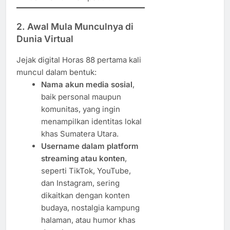
2. Awal Mula Munculnya di
Dunia Virtual
Jejak digital Horas 88 pertama kali
muncul dalam bentuk:
Nama akun media sosial
,
baik personal maupun
komunitas, yang ingin
menampilkan identitas lokal
khas Sumatera Utara.
Username dalam platform
streaming atau konten
,
seperti TikTok, YouTube,
dan Instagram, sering
dikaitkan dengan konten
budaya, nostalgia kampung
halaman, atau humor khas