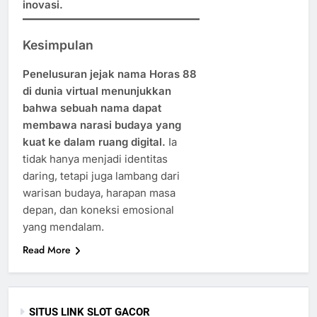
inovasi.
Kesimpulan
Penelusuran jejak nama Horas 88
di dunia virtual menunjukkan
bahwa sebuah nama dapat
membawa narasi budaya yang
kuat ke dalam ruang digital.
Ia
tidak hanya menjadi identitas
daring, tetapi juga lambang dari
warisan budaya, harapan masa
depan, dan koneksi emosional
yang mendalam.
Read More
SITUS LINK SLOT GACOR