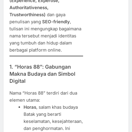
(Experience, Expertise,
Authoritativeness,
Trustworthiness)
dan gaya
penulisan yang
SEO-friendly
,
tulisan ini mengungkap bagaimana
nama tersebut menjadi identitas
yang tumbuh dan hidup dalam
berbagai platform online.
1. “Horas 88”: Gabungan
Makna Budaya dan Simbol
Digital
Nama “Horas 88” terdiri dari dua
elemen utama:
Horas
, salam khas budaya
Batak yang berarti
keselamatan, kesejahteraan,
dan penghormatan. Ini