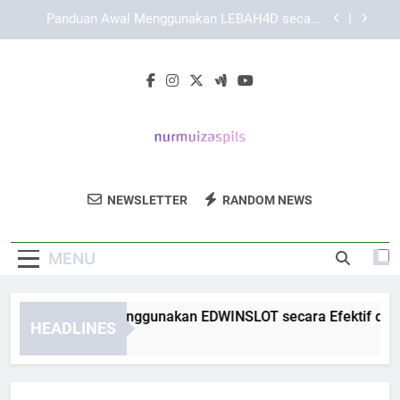
Skip
KAYA787 dan Strategi Menciptakan Pengalaman
to
Akses yang Nyaman
content
Cara Menyesuaikan Tampilan KAYA787 pada
Desktop dan Perangkat Mobile
Panduan Awal Menggunakan EDWINSLOT secara
Efektif dan Terarah
Panduan Awal Menggunakan LEBAH4D secara
Efektif dan Terarah
Nurmuiza Spils
KAYA787 dan Strategi Menciptakan Pengalaman
Dapatkan Produk Kesehatan Dan
Akses yang Nyaman
NEWSLETTER
RANDOM NEWS
Wellness Terbaik Di Nurmuiza Spils.
Cara Menyesuaikan Tampilan KAYA787 pada
Desktop dan Perangkat Mobile
Untuk Hidup Sehat Dan Bersemangat.
MENU
nduan Awal Menggunakan EDWINSLOT secara Efektif dan Ter
HEADLINES
Weeks Ago