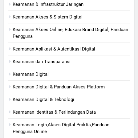
Keamanan & Infrastruktur Jaringan
Keamanan Akses & Sistem Digital
Keamanan Akses Online, Edukasi Brand Digital, Panduan
Pengguna
Keamanan Aplikasi & Autentikasi Digital
Keamanan dan Transparansi
Keamanan Digital
Keamanan Digital & Panduan Akses Platform
Keamanan Digital & Teknologi
Keamanan Identitas & Perlindungan Data
Keamanan Login,Akses Digital Praktis,Panduan
Pengguna Online