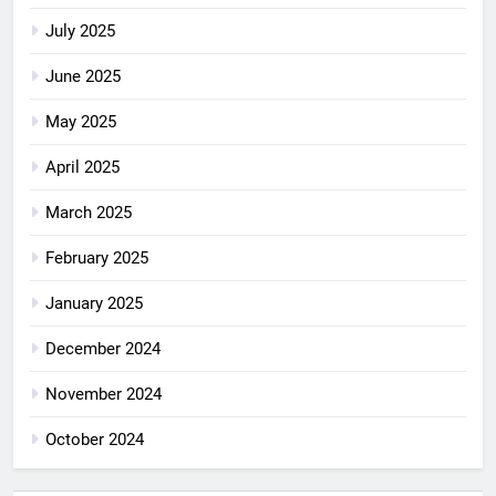
July 2025
June 2025
May 2025
April 2025
March 2025
February 2025
January 2025
December 2024
November 2024
October 2024