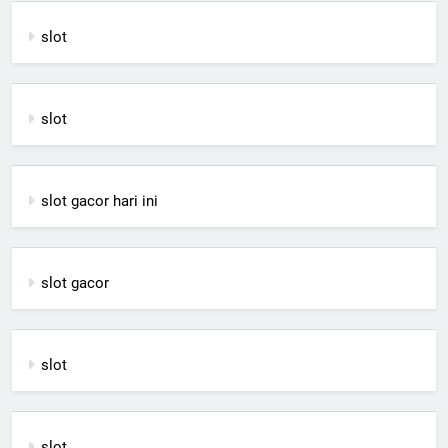
slot
slot
slot gacor hari ini
slot gacor
slot
slot