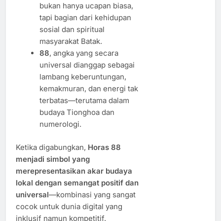
bukan hanya ucapan biasa,
tapi bagian dari kehidupan
sosial dan spiritual
masyarakat Batak.
88
, angka yang secara
universal dianggap sebagai
lambang keberuntungan,
kemakmuran, dan energi tak
terbatas—terutama dalam
budaya Tionghoa dan
numerologi.
Ketika digabungkan,
Horas 88
menjadi simbol yang
merepresentasikan akar budaya
lokal dengan semangat positif dan
universal
—kombinasi yang sangat
cocok untuk dunia digital yang
inklusif namun kompetitif.