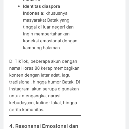
Identitas diaspora
Indonesia
: khususnya
masyarakat Batak yang
tinggal di luar negeri dan
ingin mempertahankan
koneksi emosional dengan
kampung halaman.
Di TikTok, beberapa akun dengan
nama Horas 88 kerap membagikan
konten dengan latar adat, lagu
tradisional, hingga humor Batak. Di
Instagram, akun serupa digunakan
untuk mengangkat narasi
kebudayaan, kuliner lokal, hingga
cerita komunitas.
4. Resonansi Emosional dan