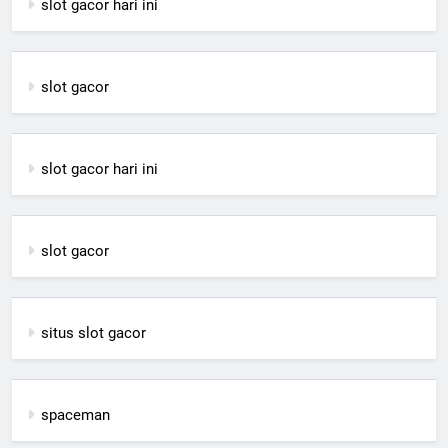
slot gacor hari ini
slot gacor
slot gacor hari ini
slot gacor
situs slot gacor
spaceman