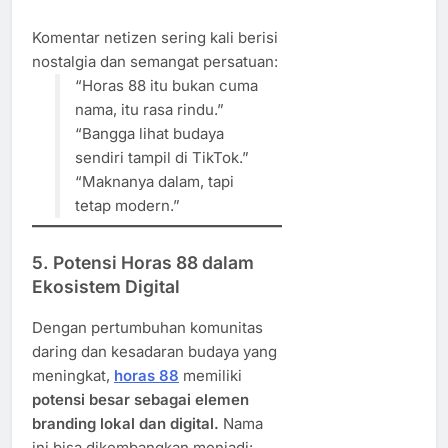
Komentar netizen sering kali berisi
nostalgia dan semangat persatuan:
“Horas 88 itu bukan cuma
nama, itu rasa rindu.”
“Bangga lihat budaya
sendiri tampil di TikTok.”
“Maknanya dalam, tapi
tetap modern.”
5. Potensi Horas 88 dalam
Ekosistem Digital
Dengan pertumbuhan komunitas
daring dan kesadaran budaya yang
meningkat,
horas 88
memiliki
potensi besar sebagai elemen
branding lokal dan digital.
Nama
ini bisa dikembangkan menjadi: