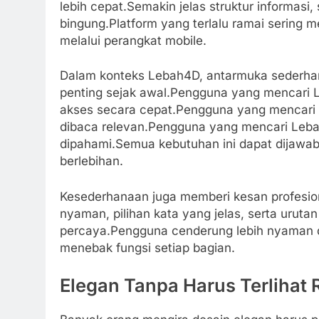
lebih cepat.Semakin jelas struktur informas
bingung.Platform yang terlalu ramai sering 
melalui perangkat mobile.
Dalam konteks Lebah4D, antarmuka sederha
penting sejak awal.Pengguna yang mencari 
akses secara cepat.Pengguna yang mencari 
dibaca relevan.Pengguna yang mencari Leb
dipahami.Semua kebutuhan ini dapat dijawab l
berlebihan.
Kesederhanaan juga memberi kesan profesion
nyaman, pilihan kata yang jelas, serta urut
percaya.Pengguna cenderung lebih nyaman 
menebak fungsi setiap bagian.
Elegan Tanpa Harus Terlihat 