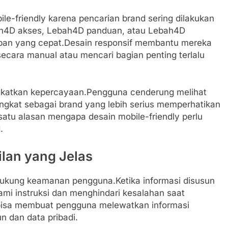
e-friendly karena pencarian brand sering dilakukan
ah4D akses, Lebah4D panduan, atau Lebah4D
ban yang cepat.Desain responsif membantu mereka
cara manual atau mencari bagian penting terlalu
ngkatkan kepercayaan.Pengguna cenderung melihat
angkat sebagai brand yang lebih serius memperhatikan
satu alasan mengapa desain mobile-friendly perlu
.
an yang Jelas
ukung keamanan pengguna.Ketika informasi disusun
i instruksi dan menghindari kesalahan saat
bisa membuat pengguna melewatkan informasi
n dan data pribadi.