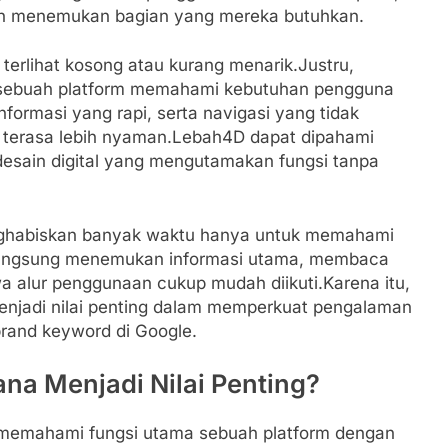
n menemukan bagian yang mereka butuhkan.
terlihat kosong atau kurang menarik.Justru,
 sebuah platform memahami kebutuhan pengguna
formasi yang rapi, serta navigasi yang tidak
erasa lebih nyaman.Lebah4D dapat dipahami
esain digital yang mengutamakan fungsi tanpa
ghabiskan banyak waktu hanya untuk memahami
 langsung menemukan informasi utama, membaca
 alur penggunaan cukup mudah diikuti.Karena itu,
njadi nilai penting dalam memperkuat pengalaman
rand keyword di Google.
a Menjadi Nilai Penting?
emahami fungsi utama sebuah platform dengan