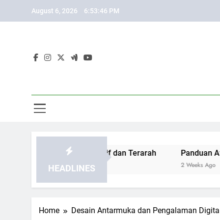
Skip
August 6, 2026
6:53:47 PM
to
content
Nur
Dapatkan 
T secara Efektif dan Terarah
Panduan Awal Menggun
2 Weeks Ago
HEADLINES
Home
Desain Antarmuka dan Pengalaman Digita