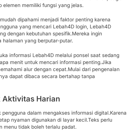
ap elemen memiliki fungsi yang jelas.
udah dipahami menjadi faktor penting karena
Pengguna yang mencari Lebah4D login, Lebah4D
ang dengan kebutuhan spesifik.Mereka ingin
halaman yang berputar-putar.
ka informasi Lebah4D melalui ponsel saat sedang
rapa menit untuk mencari informasi penting.Jika
memahami alur dengan cepat.Mulai dari pengenalan
nya dapat dibaca secara bertahap tanpa
 Aktivitas Harian
k pengguna dalam mengakses informasi digital.Karena
etap nyaman digunakan di layar kecil.Teks perlu
n menu tidak boleh terlalu padat.