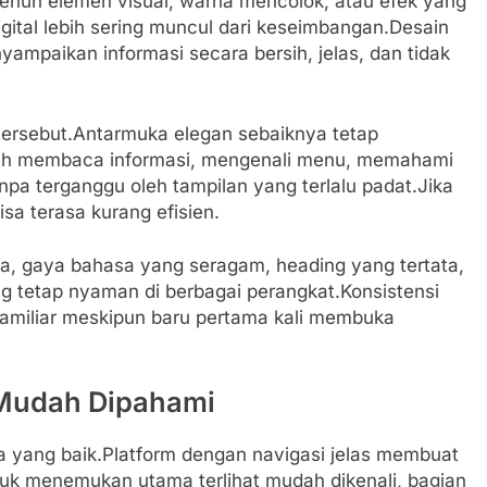
enuh elemen visual, warna mencolok, atau efek yang
gital lebih sering muncul dari keseimbangan.Desain
mpaikan informasi secara bersih, jelas, dan tidak
tersebut.Antarmuka elegan sebaiknya tetap
h membaca informasi, mengenali menu, memahami
pa terganggu oleh tampilan yang terlalu padat.Jika
sa terasa kurang efisien.
lnya, gaya bahasa yang seragam, heading yang tertata,
g tetap nyaman di berbagai perangkat.Konsistensi
familiar meskipun baru pertama kali membuka
 Mudah Dipahami
a yang baik.Platform dengan navigasi jelas membuat
ntuk menemukan utama terlihat mudah dikenali, bagian